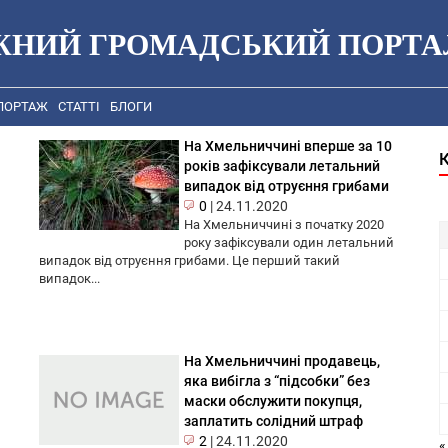
ЖНИЙ ГРОМАДСЬКИЙ ПОРТА
ПОРТАЖ
СТАТТІ
БЛОГИ
На Хмельниччині вперше за 10
років зафіксували летальний
випадок від отруєння грибами
0
|
24.11.2020
На Хмельниччині з початку 2020
року зафіксували один летальний
випадок від отруєння грибами. Це перший такий
випадок...
На Хмельниччині продавець,
яка вибігла з “підсобки” без
маски обслужити покупця,
заплатить солідний штраф
2
|
24.11.2020
«