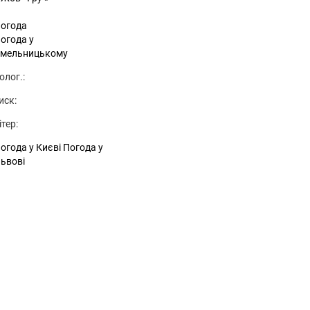
огода
огода у
мельницькому
олог.:
иск:
ітер:
огода у Києві
Погода у
ьвові