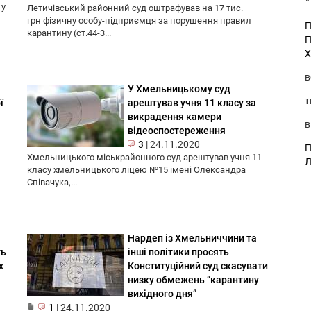
 у
Летичівський районний суд оштрафував на 17 тис.
грн фізичну особу-підприємця за порушення правил
П
карантину (ст.44-3...
П
Х
в
а
У Хмельницькому суд
т
ї
арештував учня 11 класу за
викрадення камери
в
відеоспостереження
3
|
24.11.2020
П
Хмельницького міськрайонного суд арештував учня 11
Л
класу хмельницького ліцею №15 імені Олександра
Співачука,...
Нардеп із Хмельниччини та
ть
інші політики просять
х
Конституційний суд скасувати
низку обмежень “карантину
вихідного дня”
1
|
24.11.2020