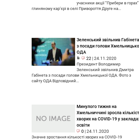
учасники акції “Прибери в горах”
глиняному кар’єрі в селі Привороття Друге на...
Зеленський звільнив Габінет
з посади голови Хмельницько
ОДА
22
|
24.11.2020
Президент Володимир
Зеленський звільнив Дмитра
Габінета з посади голови Хмельницької ОДА. Фото з
сайту ОДА Відповідний...
Минулого тижня на
Хмельниччині зросла кількіс
хворих на COVID-19 у заклада
освіти
0
|
24.11.2020
Значне зростання кількості хворих на COVID-19