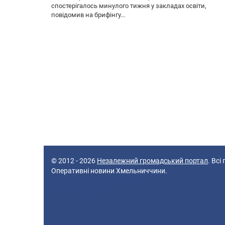
спостерігалось минулого тижня у закладах освіти,
повідомив на брифінгу...
© 2012 - 2026
Незалежний громадський портал
. Всі
Оперативні новини Хмельниччини.
66 queries in 0,205 seconds.
Platform: Desktop.