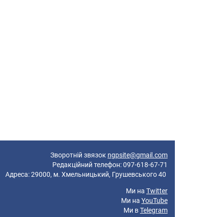
Зворотній звязок
ngpsite@gmail.com
Редакційний телефон: 097-618-67-71
реса: 29000, м. Хмельницький, Грушевського 40
Ми на
Twitter
Ми на
YouTube
Ми в
Telegram