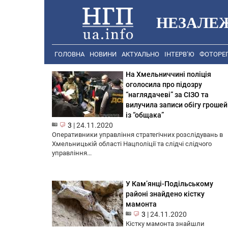
НЕЗАЛЕ
ГОЛОВНА
НОВИНИ
АКТУАЛЬНО
ІНТЕРВ’Ю
ФОТОРЕ
На Хмельниччині поліція
оголосила про підозру
“наглядачеві” за СІЗО та
вилучила записи обігу грошей
із “общака”
3
|
24.11.2020
Оперативники управління стратегічних розслідувань в
Хмельницькій області Нацполіції та слідчі слідчого
управління...
У Кам’янці-Подільському
районі знайдено кістку
мамонта
3
|
24.11.2020
Кістку мамонта знайшли