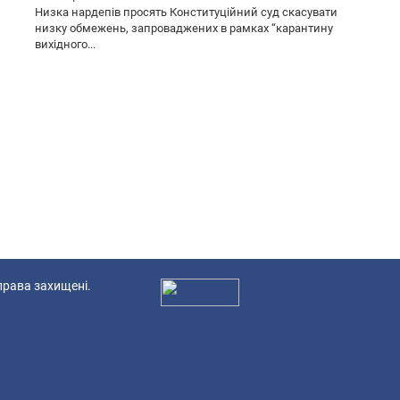
Низка нардепів просять Конституційний суд скасувати
низку обмежень, запроваджених в рамках “карантину
вихідного...
 права захищені.
Ад