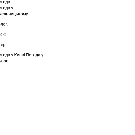
огода
огода у
мельницькому
лог.:
ск:
тер:
года у Києві
Погода у
ьвові