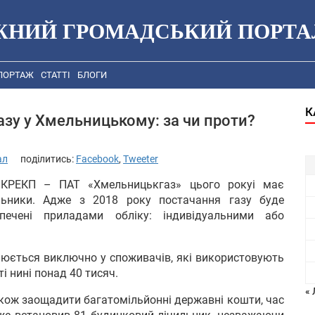
ЖНИЙ ГРОМАДСЬКИЙ ПОРТА
ПОРТАЖ
СТАТТІ
БЛОГИ
К
азу у Хмельницькому: за чи проти?
ал
поділитись:
Facebook
,
Tweeter
 НКРЕКП – ПАТ «Хмельницькгаз» цього рокуі має
льники. Адже з 2018 року постачання газу буде
печені приладами обліку: індивідуальними або
нюється виключно у споживачів, які використовують
і нині понад 40 тисяч.
«
акож заощадити багатомільйонні державні кошти, час