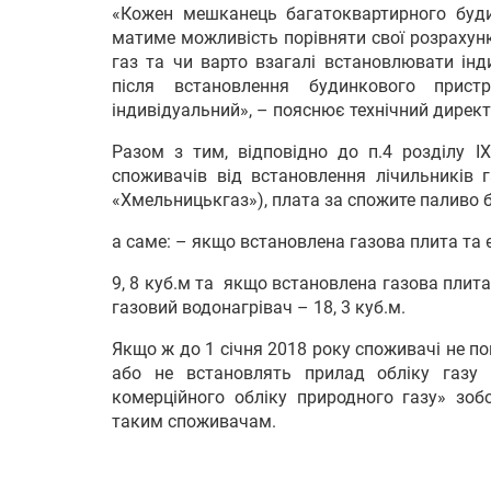
«Кожен мешканець багатоквартирного будин
матиме можливість порівняти свої розрахун
газ та чи варто взагалі встановлювати інд
після встановлення будинкового прис
індивідуальний», – пояснює технічний дирек
Разом з тим, відповідно до п.4 розділу IX
споживачів від встановлення лічильників 
«Хмельницькгаз»), плата за спожите паливо 
а саме: – якщо встановлена газова плита та 
9, 8 куб.м та якщо встановлена газова плита
газовий водонагрівач – 18, 3 куб.м.
Якщо ж до 1 січня 2018 року споживачі не п
або не встановлять прилад обліку газу 
комерційного обліку природного газу» зобо
таким споживачам.