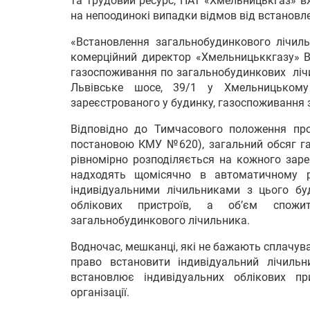
та трудовий ресурс, ПАТ «Хмельницькгаз» в
на непоодинокі випадки відмов від встановле
«Встановлення загальнобудинкового лічил
комерційний директор «Хмельницьккгазу» Ві
газоспоживання по загальнобудинкових лічи
Львівське шосе, 39/1 у Хмельницьком
зареєстрованого у будинку, газоспоживання
Відповідно до Тимчасового положення про
постановою КМУ №620), загальний обсяг га
рівномірно розподіляється на кожного зар
надходять щомісячно в автоматичному р
індивідуальними лічильниками з цього б
облікових пристроїв, а об’єм спожи
загальнобудинкового лічильника.
Водночас, мешканці, які не бажають сплачува
право встановити індивідуальний лічиль
встановлює індивідуальних облікових пр
організації.