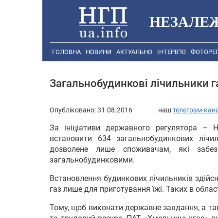
НЕЗАЛЕ
ГОЛОВНА
НОВИНИ
АКТУАЛЬНО
ІНТЕРВ’Ю
ФОТОРЕ
Загальнобудинкові лічильники г
Опубліковано:
31.08.2016
наш
телеграм-кан
За ініціативи державного регулятора –
встановити 634 загальнобудинкових лічи
дозволене лише споживачам, які забез
загальнобудинковими.
Встановлення будинкових лічильників здійс
газ лише для приготування їжі. Таких в област
Тому, щоб виконати державне завдання, а т