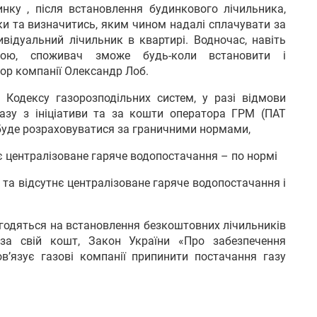
ку , після встановлення будинкового лічильника,
ки та визначитись, яким чином надалі сплачувати за
ивідуальний лічильник в квартирі. Водночас, навіть
трою, споживач зможе будь-коли встановити і
тор компанії Олександр Лоб.
 Кодексу газорозподільних систем, у разі відмови
газу з ініціативи та за кошти оператора ГРМ (ПАТ
буде розраховуватися за граничними нормами,
є централізоване гаряче водопостачання – по нормі
 та відсутнє централізоване гаряче водопостачання і
огодяться на встановлення безкоштовних лічильників
за свій кошт, Закон України «Про забезпечення
в’язує газові компанії припинити постачання газу