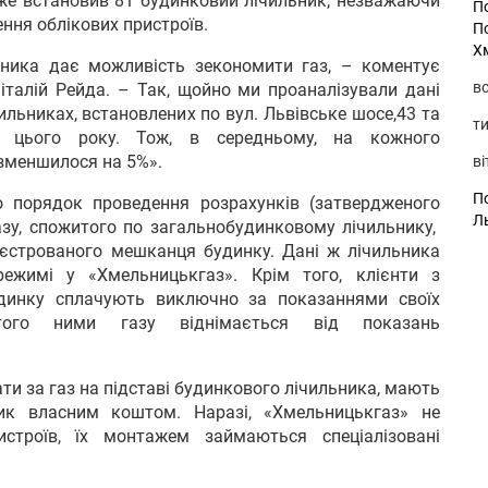
же встановив 81 будинковий лічильник, незважаючи
П
ння облікових пристроїв.
П
Х
ьника дає можливість зекономити газ, – коментує
во
талій Рейда. – Так, щойно ми проаналізували дані
льниках, встановлених по вул. Львівське шосе,43 та
ти
у цього року. Тож, в середньому, на кожного
 зменшилося на 5%».
ві
По
 порядок проведення розрахунків (затвердженого
Л
зу, спожитого по загальнобудинковому лічильнику,
еєстрованого мешканця будинку. Дані ж лічильника
ежимі у «Хмельницькгаз». Крім того, клієнти з
удинку сплачують виключно за показаннями своїх
того ними газу віднімається від показань
ти за газ на підставі будинкового лічильника, мають
ник власним коштом. Наразі, «Хмельницькгаз» не
истроїв, їх монтажем займаються спеціалізовані