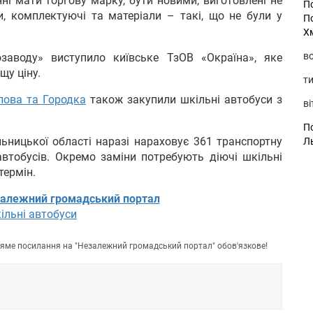
нні мати торгову марку, бути новими, виготовлені не
П
ми, комплектуючі та матеріали – такі, що не були у
П
Х
во
заводу» виступило київське ТзОВ «Окраїна», яке
щу ціну.
ти
лова та Городка
також закупили шкільні автобуси з
ві
По
ьницької області наразі нараховує 361 транспортну
Л
втобусів. Окремо заміни потребують діючі шкільні
термін.
алежний громадський портал
ільні автобуси
пряме посилання на "Незалежний громадський портал" обов'язкове!