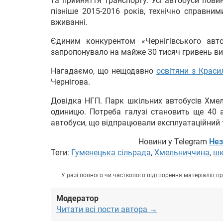
та прийняття транспорту. Усі автобуси пови
пізніше 2015-2016 років, технічно справни
вживанні.
Єдиним конкурентом «Чернігівського авто
запропонувало на майже 30 тисяч гривень ви
Нагадаємо, що нещодавно
освітяни з Краси
Чернігова.
Довідка НГП. Парк шкільних автобусів Хмел
одиницю. Потреба галузі становить ще 40 а
автобуси, що відпрацювали експлуатаційний 
Новини у Telegram
Нез
Теги:
Гуменецька сільрада
,
Хмельниччина
,
шк
У разі повного чи часткового відтворення матеріалів 
Модератор
Читати всі пости автора →