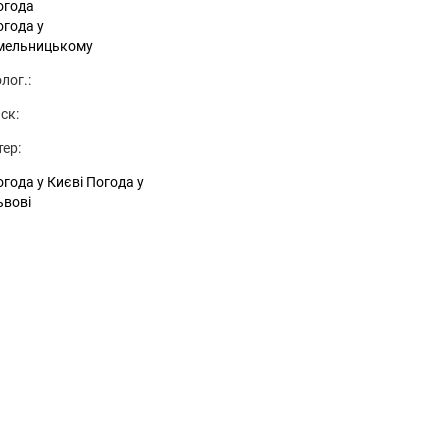
огода
огода у
мельницькому
лог.:
ск:
тер:
года у Києві
Погода у
ьвові