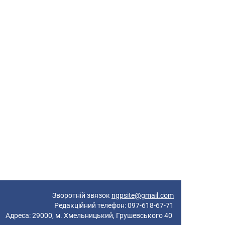
Зворотній звязок
ngpsite@gmail.com
Редакційний телефон: 097-618-67-71
реса: 29000, м. Хмельницький, Грушевського 40