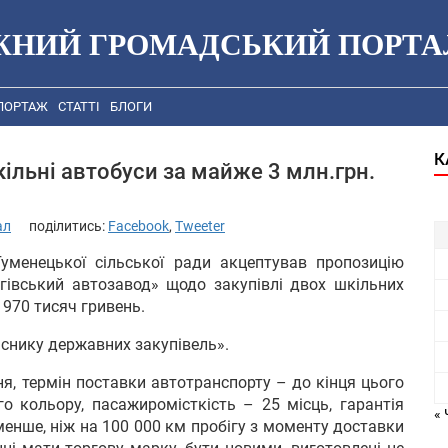
ЖНИЙ ГРОМАДСЬКИЙ ПОРТА
ПОРТАЖ
СТАТТІ
БЛОГИ
К
ільні автобуси за майже 3 млн.грн.
ал
поділитись:
Facebook
,
Tweeter
 Гуменецької сільської ради акцептував пропозицію
гівський автозавод» щодо закупівлі двох шкільних
 970 тисяч гривень.
снику державних закупівель».
ня, термін поставки автотранспорту – до кінця цього
го кольору, пасажиромісткість – 25 місць, гарантія
« 
менше, ніж на 100 000 км пробігу з моменту доставки