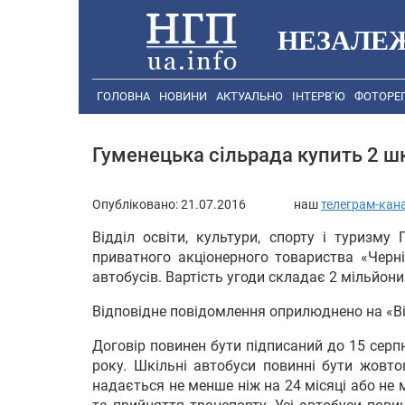
НЕЗАЛЕ
ГОЛОВНА
НОВИНИ
АКТУАЛЬНО
ІНТЕРВ’Ю
ФОТОРЕ
Гуменецька сільрада купить 2 шк
Опубліковано:
21.07.2016
наш
телеграм-кан
Відділ освіти, культури, спорту і туризму
приватного акціонерного товариства «Черні
автобусів. Вартість угоди складає 2 мільйони
Відповідне повідомлення оприлюднено на «Ві
Договір повинен бути підписаний до 15 серп
року. Шкільні автобуси повинні бути жовто
надається не менше ніж на 24 місяці або не 