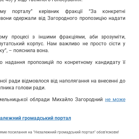
му порталу” керівник фракції “За конкретні
 вони одержали від Загородного пропозицію надати
ому процесі з іншими фракціями, аби зрозуміти,
утатський корпус. Нам важливо не просто сісти у
ку”, – пояснила вона.
о надання пропозицій по конретному кандидату її
сної ради відмовлося від наполягання на внесенні до
упника голови ради.
Хмельницької облради Михайло Загородний
не може
алежний громадський портал
пряме посилання на "Незалежний громадський портал" обов'язкове!