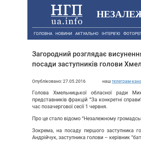
НЕЗАЛЕ
ГОЛОВНА
НОВИНИ
АКТУАЛЬНО
ІНТЕРВ’Ю
ФОТОРЕ
Загородний розглядає висунення 
посади заступників голови Хме
Опубліковано:
27.05.2016
наш
телеграм-кан
Голова Хмельницької обласної ради Мих
представників фракцій “За конкретні справи”
час позачергової сесії 1 червня.
Про це стало відомо “Незалежному громадськ
Зокрема, на посаду першого заступника гол
Андрійчук, заступника голови – керівник “бат