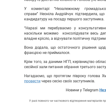
У коментарі “Незалежному громадсько
справи” Неоніла Андрійчук підтвердила, що
кандидатуру на посаду першого заступника.
“Наразі ми перебуваємо у консультативн
наскільки можемо консолідувати весь деп
владне крісло, а відчувати політичну підтрим
Вона додала, що остаточного рішення щод
фракцією не приймалося.
Крім того, за даними НГП, керівництво обла
сесійної зали питання обрання третього заст
Нагадаємо, що протягом півроку голова 
провести
через сесію своїх заступників.
Новини у Telegram
Нез
У разі повного чи часткового відтворення матеріалів 