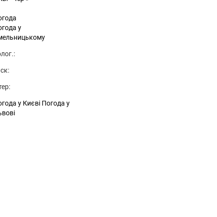
огода
огода у
мельницькому
лог.:
ск:
тер:
года у Києві
Погода у
ьвові