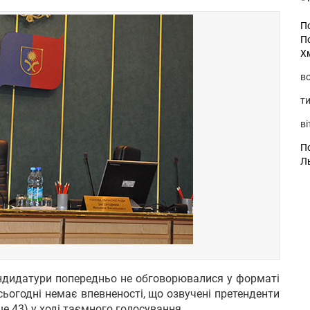
П
П
Х
во
ти
ві
По
Л
ндидатури попередньо не обговорювалися у форматі
сьогодні немає впевненості, що озвучені претенденти
е 43) у ході таємного голосування.