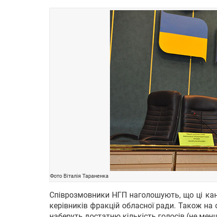
Фото Віталія Тараненка
Співрозмовники НГП наголошують, що ці ка
керівників фракцій обласної ради. Також на 
наберуть достатню кількість голосів (не менш