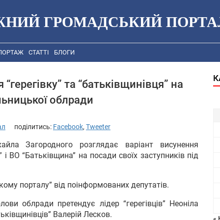
ЖНИЙ ГРОМАДСЬКИЙ ПОРТА
ПОРТАЖ
СТАТТІ
БЛОГИ
К
“герегівку” та “батьківщинівця” на
льницької облради
ал
поділитись:
Facebook
,
Tweeter
айла Загородного розглядає варіант висунення
 і ВО “Батьківщина” на посади своїх заступників під
ому порталу” від поінформованих депутатів.
ови облради претендує лідер “герегівців” Неоніла
ьківщинівців” Валерій Лесков.
« 