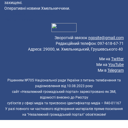
захищені.
Оперативні новини Хмельниччини.
42 queries in 0,272 seconds.
Platform: Mobile.
Зворотній звязок
ngpsite@gmail.com
Редакційний телефон: 097-618-67-71
Адреса: 29000, м. Хмельницький, Грушевського 40
Ми на
Twitter
Ми на
YouTube
Ми в
Telegram
Рішенням №705 Національної ради України з питань телебачення та
радіомовлення від 10.08.2023 року
сайт «Незалежний громадський портал» зареєстровано як ЗМІ,
відомості внесено до Реєстру
суб’єктів у сфері медіа та присвоєно ідентифікатор медіа – R40-01167
У разі повного чи часткового відтворення матеріалів пряме посилання
на "Незалежний громадський портал" обов'язкове!