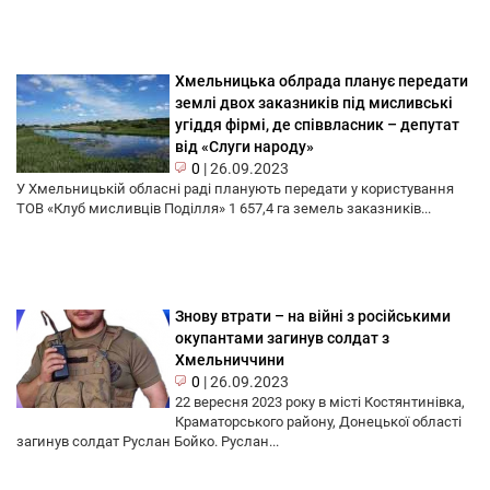
Хмельницька облрада планує передати
землі двох заказників під мисливські
угіддя фірмі, де співвласник – депутат
від «Слуги народу»
0
|
26.09.2023
У Хмельницькій обласні раді планують передати у користування
ТОВ «Клуб мисливців Поділля» 1 657,4 га земель заказників...
Знову втрати – на війні з російськими
окупантами загинув солдат з
Хмельниччини
0
|
26.09.2023
22 вересня 2023 року в місті Костянтинівка,
Краматорського району, Донецької області
загинув солдат Руслан Бойко. Руслан...