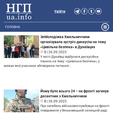
Увійти
ГОЛОВНА
ЗеМолодіжка Хмельниччини
організувала зустріч-дискусію на тему
«Цивільна безпека» в Дунаївцях
0
|
26.09.2023
У місті Дунаївці відбулася дискусійна
панель на тему: «Цивільна безпека», у
межах якої учасники обговорили питання...
Йому було всього 24 – на фронті загинув
десантник з Хмельниччини
0
|
26.09.2023
Про загибель військовослужбовця на фронті
повідомили у Віньковецькій селищній раді.