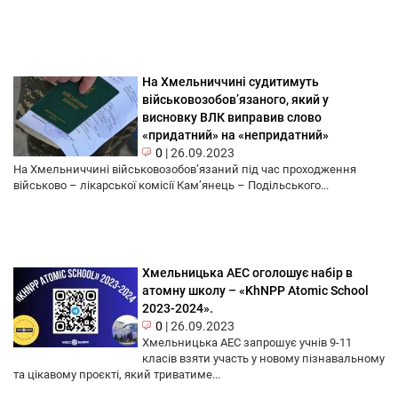
На Хмельниччині судитимуть
військовозобов’язаного, який у
висновку ВЛК виправив слово
«придатний» на «непридатний»
0
|
26.09.2023
На Хмельниччині військовозобов’язаний під час проходження
військово – лікарської комісії Кам’янець – Подільського...
Хмельницька АЕС оголошує набір в
атомну школу – «KhNPP Atomic School
2023-2024».
0
|
26.09.2023
Хмельницька АЕС запрошує учнів 9-11
класів взяти участь у новому пізнавальному
та цікавому проєкті, який триватиме...