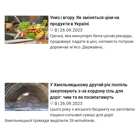
Униз і вгору. Як зміняться ціни на
продукти в Україні
0
|
26.09.2023
Гречка, яка минулоріч била цінові рекорди,
продовжує падати в ціні, натомість потрохи
дорожчає м’ясо. Державна...
У Хмельницькому другий рік поспіль
закуповують з-за кордону сіль для
доріг: чим та як посипатимуть
0
|
26.09.2023
Цього року з міського бюджету на заготівлю
піщано-сольової суміші для доріг
Хмельницької громади виділили 26 мільйонів...