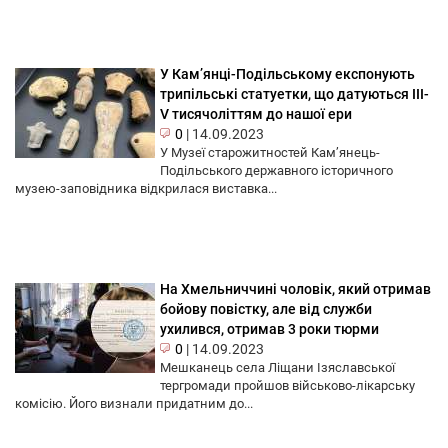
У Кам’янці-Подільському експонують
трипільські статуетки, що датуються ІІІ-
V тисячоліттям до нашої ери
0
|
14.09.2023
У Музеї старожитностей Кам’янець-
Подільського державного історичного
музею-заповідника відкрилася виставка...
На Хмельниччині чоловік, який отримав
бойову повістку, але від служби
ухилився, отримав 3 роки тюрми
0
|
14.09.2023
Мешканець села Ліщани Ізяславської
тергромади пройшов військово-лікарську
комісію. Його визнали придатним до...