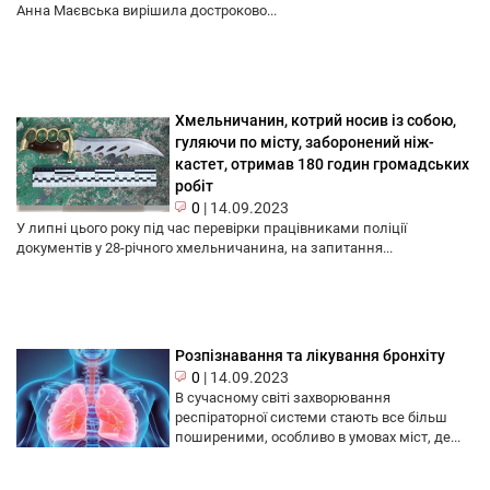
Анна Маєвська вирішила достроково...
Хмельничанин, котрий носив із собою,
гуляючи по місту, заборонений ніж-
кастет, отримав 180 годин громадських
робіт
0
|
14.09.2023
У липні цього року під час перевірки працівниками поліції
документів у 28-річного хмельничанина, на запитання...
Розпізнавання та лікування бронхіту
0
|
14.09.2023
В сучасному світі захворювання
респіраторної системи стають все більш
поширеними, особливо в умовах міст, де...