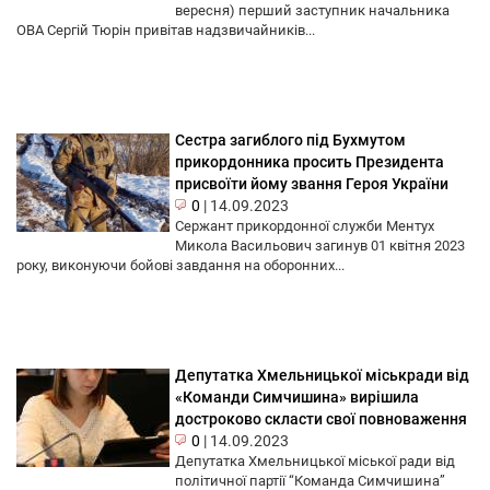
вересня) перший заступник начальника
ОВА Cергій Тюрін привітав надзвичайників...
Сестра загиблого під Бухмутом
прикордонника просить Президента
присвоїти йому звання Героя України
0
|
14.09.2023
Сержант прикордонної служби Ментух
Микола Васильович загинув 01 квітня 2023
року, виконуючи бойові завдання на оборонних...
Депутатка Хмельницької міськради від
«Команди Симчишина» вирішила
достроково скласти свої повноваження
0
|
14.09.2023
Депутатка Хмельницької міської ради від
політичної партії “Команда Симчишина”