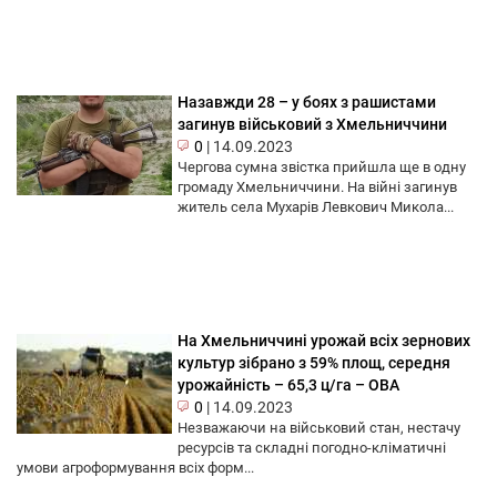
Назавжди 28 – у боях з рашистами
загинув військовий з Хмельниччини
0
|
14.09.2023
Чергова сумна звістка прийшла ще в одну
громаду Хмельниччини. На війні загинув
житель села Мухарів Левкович Микола...
На Хмельниччині урожай всіх зернових
культур зібрано з 59% площ, середня
урожайність – 65,3 ц/га – ОВА
0
|
14.09.2023
Незважаючи на військовий стан, нестачу
ресурсів та складні погодно-кліматичні
умови агроформування всіх форм...