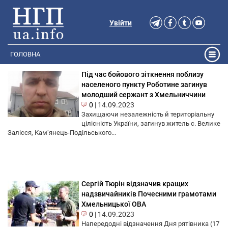
Увійти
ГОЛОВНА
Під час бойового зіткнення поблизу
населеного пункту Роботине загинув
молодший сержант з Хмельниччини
0
|
14.09.2023
Захищаючи незалежність й територіальну
цілісність України, загинув житель с. Велике
Залісся, Кам’янець-Подільського...
Сергій Тюрін відзначив кращих
надзвичайників Почесними грамотами
Хмельницької ОВА
0
|
14.09.2023
Напередодні відзначення Дня рятівника (17