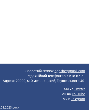
Зворотній звязок
ngpsite@gmail.com
Редакційний телефон: 097-618-67-71
реса: 29000, м. Хмельницький, Грушевського 40
Ми на
Twitter
Ми на
YouTube
Ми в
Telegram
.08.2023 року