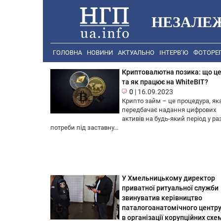
НЕЗАЛЕ
ГОЛОВНА
НОВИНИ
АКТУАЛЬНО
ІНТЕРВ’Ю
ФОТОРЕ
Криптовалютна позика: що ц
та як працює на WhiteBIT?
0
|
16.09.2023
Крипто займ – це процедура, як
передбачає надання цифрових
активів на будь-який період у раз
потреби під заставну...
У Хмельницькому директор
приватної ритуальної служби
звинуватив керівництво
паталогоанатомічного центр
в організації корупційних схе