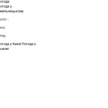
огода
огода у
мельницькому
олог.:
иск:
ітер:
огода у Києві
Погода у
ьвові