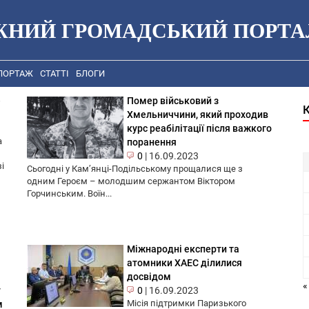
ЖНИЙ ГРОМАДСЬКИЙ ПОРТА
ПОРТАЖ
СТАТТІ
БЛОГИ
е
Помер військовий з
Хмельниччини, який проходив
курс реабілітації після важкого
а
поранення
0
|
16.09.2023
і
Сьогодні у Кам’янці-Подільському прощалися ще з
одним Героєм – молодшим сержантом Віктором
Горчинським. Воїн...
Міжнародні експерти та
атомники ХАЕС ділилися
досвідом
«
у
0
|
16.09.2023
Місія підтримки Паризького
м