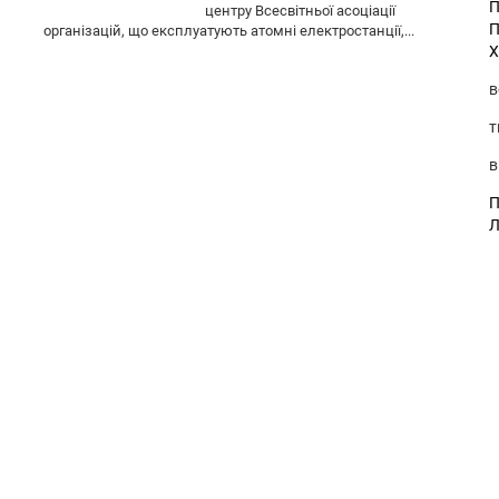
П
центру Всесвітньої асоціації
П
організацій, що експлуатують атомні електростанції,...
Х
в
т
в
П
Л