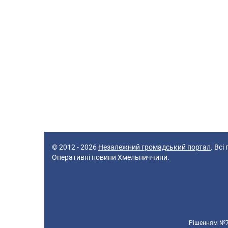
© 2012 - 2026
Незалежний громадський портал
. Всі
Оперативні новини Хмельниччини.
45 queries in 0,138 seconds.
Platform: Desktop.
Рішенням №70