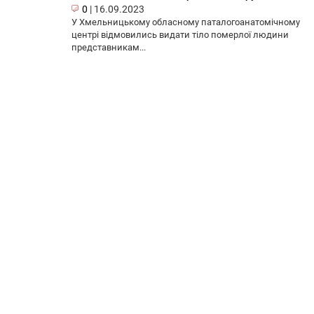
0
|
16.09.2023
У Хмельницькому обласному паталогоанатомічному
центрі відмовились видати тіло померлої людини
представникам...