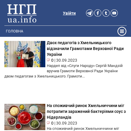
Увійти
ГОЛОВНА
Двох педагогів з Хмельницького
відзначили Грамотами Верховної Ради
України
0
|
30.09.2023
Нардеп від «Слуги Народу» Сергій Мандзій
вручив Грамоти Верховної Ради України
двом педагогам з Хмельницького. Грамоти...
На споживчий ринок Хмельниччини міг
потрапити заражений бактеріями соус з
Нідерландів
0
|
30.09.2023
На споживчий ринок Хмельниччини міг