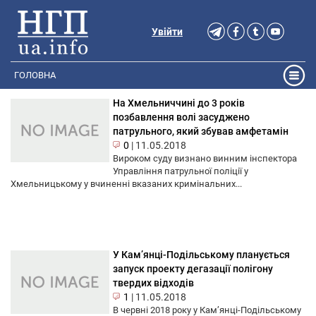
Увійти
ГОЛОВНА
На Хмельниччині до 3 років
позбавлення волі засуджено
патрульного, який збував амфетамін
0
|
11.05.2018
Вироком суду визнано винним інспектора
Управління патрульної поліції у
Хмельницькому у вчиненні вказаних кримінальних...
У Кам’янці-Подільському планується
запуск проекту дегазації полігону
твердих відходів
1
|
11.05.2018
В червні 2018 року у Кам’янці-Подільському