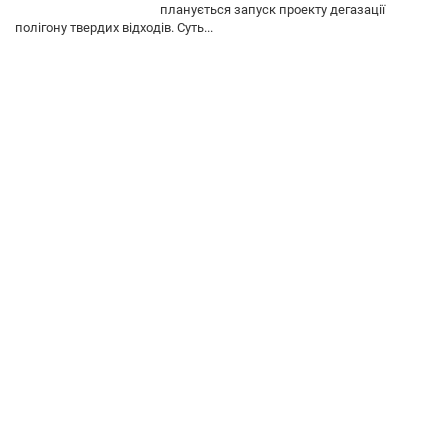
планується запуск проекту дегазації
полігону твердих відходів. Суть...