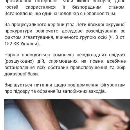
проживання потерпілої. Коли жінка заснула, двоє
гостей скористалися її безпорадним станом.
Встановлено, що один із чоловіків є неповнолітнім.
За процесуального керівництва Летичівської окружної
прокуратури розпочато досудове розслідування за
фактом зґвалтування, вчиненого групою осіб (ч. 3 ст.
152 КК України).
Наразі проводиться комплекс невідкладних слідчих
(розшукових) дій, спрямованих на повне, всебічне
встановлення всіх обставин правопорушення та збір
доказової бази.
Вирішується питання щодо повідомлення фігурантам
про підозру та обрання їм запобіжних заходів.