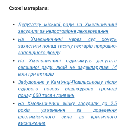
Схожі матеріали:
Депутатку міської ради на Хмельниччині
засудили за недостовірне декларування
На Хмельниччині через суд хочуть
захистити понад тисячу гектарів природно-
заповідного фонду
На Хмельниччині судитимуть депутата
селищної ради, який не задекларував 14
млн грн активів
Забудовник у Кам’янці-Подільському після
судового позову відшкодував громаді
понад 600 тисяч гривень
На Хмельниччині жінку засудили до 2,5
років ув’язнення за доведення
шестимісячного сина до критичного
виснаження