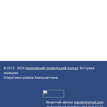
© 2012 - 2026
Незалежний громадський портал
. Всі права
захищені.
Оперативні новини Хмельниччини.
49 queries in 0,090 seconds.
Platform: Mobile.
Зворотній звязок
ngpsite@gmail.com
Редакційний телефон: 097-618-67-71