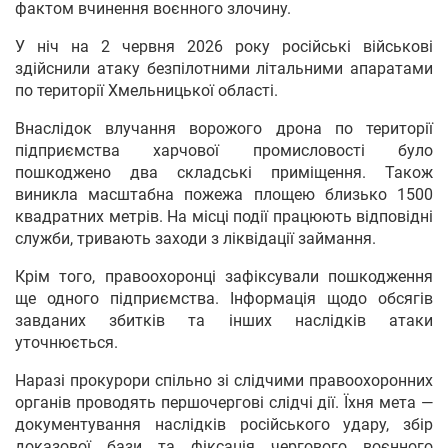
фактом вчинення воєнного злочину.
У ніч на 2 червня 2026 року російські військові
здійснили атаку безпілотними літальними апаратами
по території Хмельницької області.
Внаслідок влучання ворожого дрона по території
підприємства харчової промисловості було
пошкоджено два складські приміщення. Також
виникла масштабна пожежа площею близько 1500
квадратних метрів. На місці події працюють відповідні
служби, тривають заходи з ліквідації займання.
Крім того, правоохоронці зафіксували пошкодження
ще одного підприємства. Інформація щодо обсягів
завданих збитків та інших наслідків атаки
уточнюється.
Наразі прокурори спільно зі слідчими правоохоронних
органів проводять першочергові слідчі дії. Їхня мета —
документування наслідків російського удару, збір
доказової бази та фіксація чергового воєнного