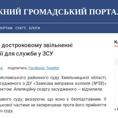
ЖНИЙ ГРОМАДСЬКИЙ ПОРТА
ПОРТАЖ
СТАТТІ
БЛОГИ
К
 достроковому звільненні
ії для служби у ЗСУ
ал
поділитись:
Facebook
,
Tweeter
зяславського районного суду Хмельницької області,
асудженого з ДУ «Замкова виправна колонія (№58)»
актом. Апеляційну скаргу засудженого — відхилили.
евого суду, вказуючи, що воно є безпідставним. У
ськової частини не заперечував проти його прийняття
« 
о суду.