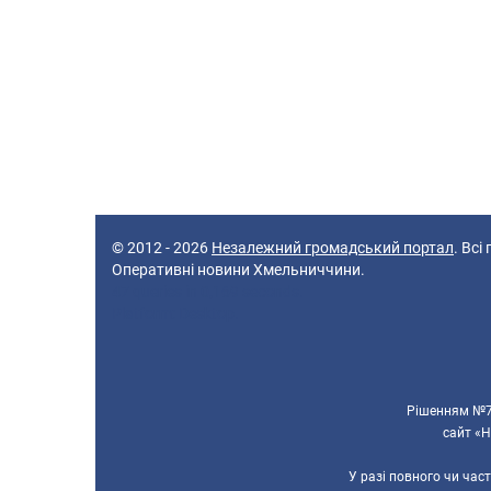
© 2012 - 2026
Незалежний громадський портал
. Всі
Оперативні новини Хмельниччини.
47 queries in 0,169 seconds.
Platform: Desktop.
Рішенням №70
сайт «Н
У разі повного чи час