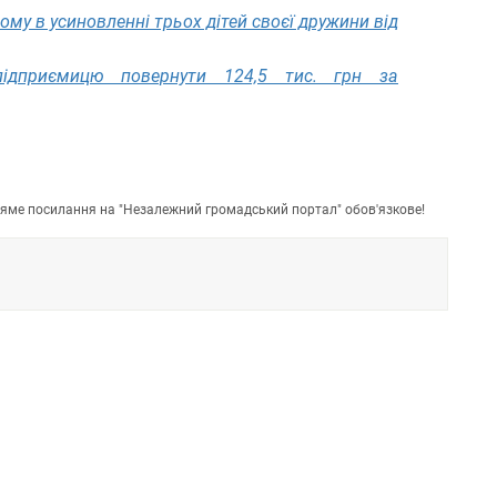
му в усиновленні трьох дітей своєї дружини від
підприємицю повернути 124,5 тис. грн за
пряме посилання на "Незалежний громадський портал" обов'язкове!