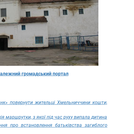
алежний громадський портал
анк» повернути жительці Хмельниччини кошти,
я маршрутки, з якої під час руху випала дитина
ння про встановлення батьківства загиблого