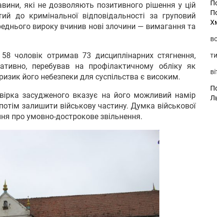
П
авини, які не дозволяють позитивного рішення у цій
П
тий до кримінальної відповідальності за груповий
Х
ереднього вироку вчинив нові злочини — вимагання та
во
58 чоловік отримав 73 дисциплінарних стягнення,
ти
гативно, перебував на профілактичному обліку як
ві
ризик його небезпеки для суспільства є високим.
По
евірка засудженого вказує на його можливий намір
Л
потім залишити військову частину. Думка військової
ння про умовно-дострокове звільнення.