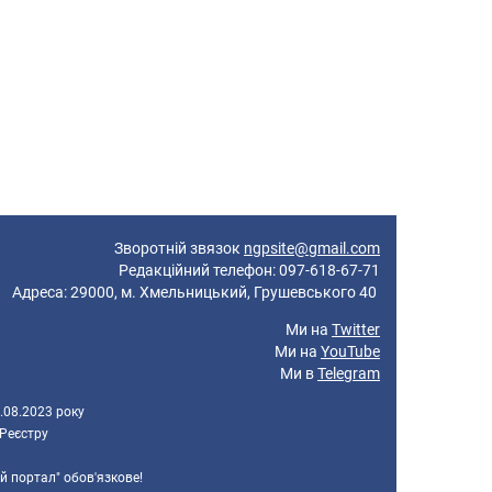
Зворотній звязок
ngpsite@gmail.com
Редакційний телефон: 097-618-67-71
реса: 29000, м. Хмельницький, Грушевського 40
Ми на
Twitter
Ми на
YouTube
Ми в
Telegram
.08.2023 року
 Реєстру
й портал" обов'язкове!