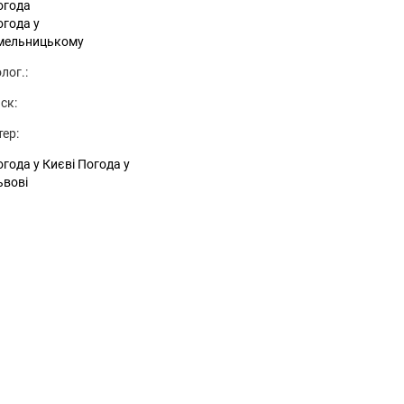
огода
огода у
мельницькому
лог.:
ск:
тер:
года у Києві
Погода у
ьвові