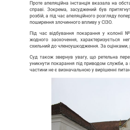
Проте апеляційна інстанція вказала на обст
справі. Зокрема, засуджений був притягну
розбій, а під час апеляційного розгляду поп
поширення злочинного впливу у СІЗО.
Під час відбування покарання у колонії №
жодного заохочення, характеризується не
схильний до членоушкодження. За оцінками, 
Суд також звернув увагу, що ретельна пер
уникнути покарання під приводом служби, а 
частини не є визначальною у вирішенні пита