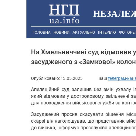
НЕЗАЛЕ
ГОЛОВНА
НОВИНИ
АКТУАЛЬНО
ІНТЕРВ’Ю
ФОТОРЕ
На Хмельниччині суд відмовив у
засудженого з «Замкової» колон
Опубліковано:
13.05.2025
наш
телеграм-кан
Апеляційний суд залишив без змін ухвалу І
який відмовив у достроковому звільненні з
для проходження військової служби за контр
Засуджений просив скасувати рішення місц
скарзі він наголошував, що представник вій
до війська, інформує пресслужба апеляційног