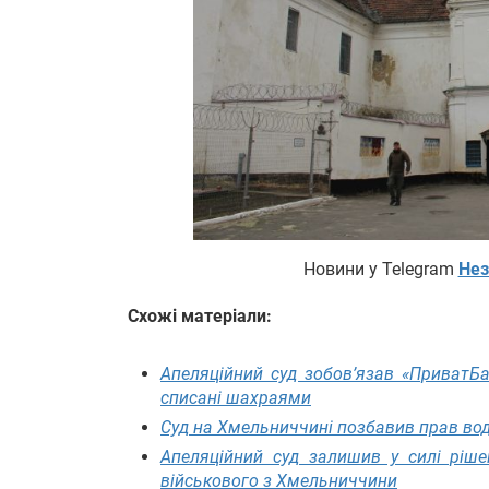
Новини у Telegram
Нез
Схожі матеріали:
Апеляційний суд зобов’язав «ПриватБ
списані шахраями
Суд на Хмельниччині позбавив прав воді
Апеляційний суд залишив у силі ріше
військового з Хмельниччини