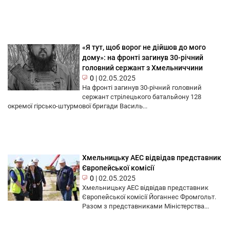
«Я тут, щоб ворог не дійшов до мого
дому»: на фронті загинув 30-річний
головний сержант з Хмельниччини
0
|
02.05.2025
На фронті загинув 30-річний головний
сержант стрілецького батальйону 128
окремої гірсько-штурмової бригади Василь...
Хмельницьку АЕС відвідав представник
Європейської комісії
0
|
02.05.2025
Хмельницьку АЕС відвідав представник
Європейської комісії Йоганнес Фромгольт.
Разом з представниками Міністерства...