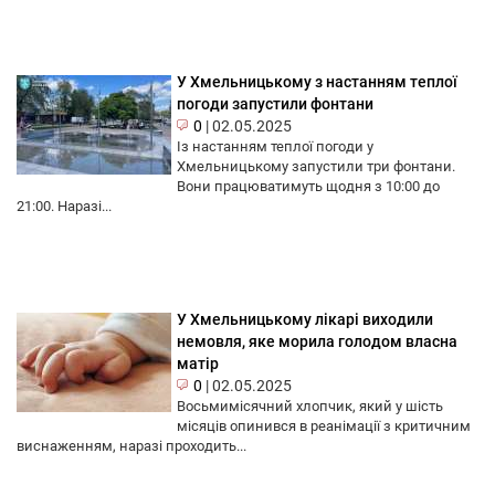
У Хмельницькому з настанням теплої
погоди запустили фонтани
0
|
02.05.2025
Із настанням теплої погоди у
Хмельницькому запустили три фонтани.
Вони працюватимуть щодня з 10:00 до
21:00. Наразі...
У Хмельницькому лікарі виходили
немовля, яке морила голодом власна
матір
0
|
02.05.2025
Восьмимісячний хлопчик, який у шість
місяців опинився в реанімації з критичним
виснаженням, наразі проходить...