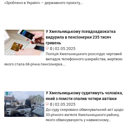
«Зроблено в Україні» – державного проєкту,...
У Хмельницькому псевдоадвокатка
видурила в пенсіонерки 235 тисяч
гривень
0
|
02.05.2025
Поліція Хмельницького розслідує черговий
випадок телефонного шахрайства, жертвою
якого стала 68-річна пенсіонерка....
У Хмельницькому судитимуть чоловіка,
який з помсти спалив чотири автівки
0
|
02.05.2025
До суду скеровано обвинувальний акт щодо
33-річного жителя Хмельницького району,
якого обвинувачують у навмисному...