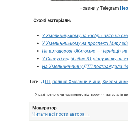
Новини у Telegram
Нез
Схожі матеріали:
У Хмельницькому на «зебрі» авто на сме
У Хмельницькому на проспекті Миру зб
На автодорозі «Житомир — Чернівці» на 
У Славуті водій збив 31-річну жінку на «з
На Хмельниччині у ДТП постраждала 44
Теги:
ДТП
,
поліція Хмельниччини
,
Хмельницьк
У разі повного чи часткового відтворення матеріалів 
Модератор
Читати всі пости автора →