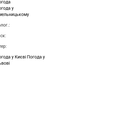
огода
огода у
мельницькому
лог.:
ск:
тер:
года у Києві
Погода у
ьвові