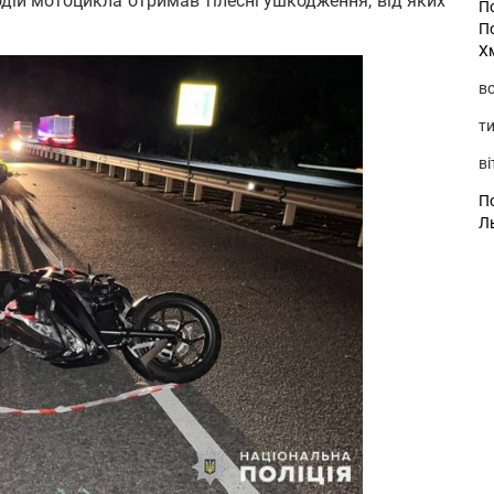
дій мотоцикла отримав тілесні ушкодження, від яких
П
П
Х
во
ти
ві
По
Л