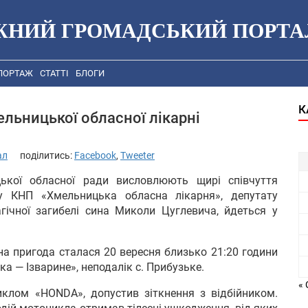
ЖНИЙ ГРОМАДСЬКИЙ ПОРТА
ПОРТАЖ
СТАТТІ
БЛОГИ
К
ельницької обласної лікарні
ал
поділитись:
Facebook
,
Tweeter
ької обласної ради висловлюють щирі співчуття
у КНП «Хмельницька обласна лікарня», депутату
гічної загибелі сина Миколи Цуглевича, йдеться у
на пригода сталася 20 вересня близько 21:20 години
а — Ізварине», неподалік с. Прибузьке.
« 
иклом «HONDA», допустив зіткнення з відбійником.