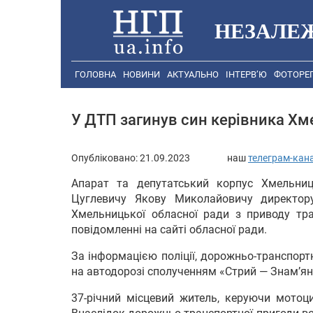
НЕЗАЛЕ
ГОЛОВНА
НОВИНИ
АКТУАЛЬНО
ІНТЕРВ’Ю
ФОТОРЕ
У ДТП загинув син керівника Хм
Опубліковано:
21.09.2023
наш
телеграм-кан
Апарат та депутатський корпус Хмельниц
Цуглевичу Якову Миколайовичу директор
Хмельницької обласної ради з приводу тра
повідомленні на сайті обласної ради.
За інформацією поліції, дорожньо-транспорт
на автодорозі сполученням «Стрий — Знам’янк
37-річний місцевий житель, керуючи мотоц