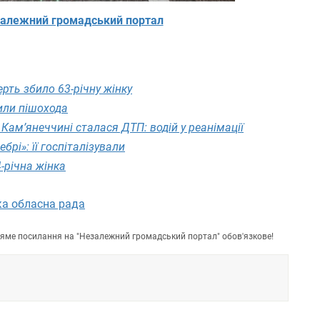
алежний громадський портал
рть збило 63-річну жінку
или пішохода
Кам’янеччині сталася ДТП: водій у реанімації
ебрі»: її госпіталізували
-річна жінка
а обласна рада
пряме посилання на "Незалежний громадський портал" обов'язкове!