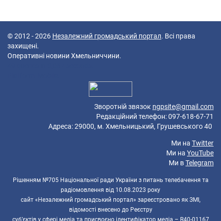
© 2012 - 2026
Незалежний громадський портал
. Всі права
захищені.
Оперативні новини Хмельниччини.
49 queries in 0,087 seconds.
Platform: Mobile.
Зворотній звязок
ngpsite@gmail.com
Редакційний телефон: 097-618-67-71
Адреса: 29000, м. Хмельницький, Грушевського 40
Ми на
Twitter
Ми на
YouTube
Ми в
Telegram
Рішенням №705 Національної ради України з питань телебачення та
радіомовлення від 10.08.2023 року
сайт «Незалежний громадський портал» зареєстровано як ЗМІ,
відомості внесено до Реєстру
суб’єктів у сфері медіа та присвоєно ідентифікатор медіа – R40-01167