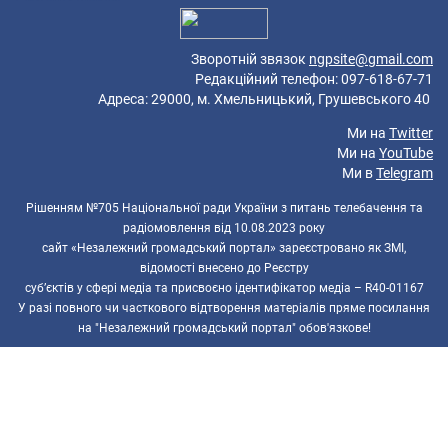
Зворотній звязок
ngpsite@gmail.com
Редакційний телефон: 097-618-67-71
Адреса: 29000, м. Хмельницький, Грушевського 40
Ми на
Twitter
Ми на
YouTube
Ми в
Telegram
Рішенням №705 Національної ради України з питань телебачення та
радіомовлення від 10.08.2023 року
сайт «Незалежний громадський портал» зареєстровано як ЗМІ,
відомості внесено до Реєстру
суб’єктів у сфері медіа та присвоєно ідентифікатор медіа – R40-01167
У разі повного чи часткового відтворення матеріалів пряме посилання
на "Незалежний громадський портал" обов'язкове!