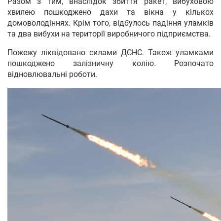
Разом з тим, внаслідок збиття ракет, вибуховою
хвилею пошкоджено дахи та вікна у кількох
домоволодіннях. Крім того, відбулось падіння уламків
та два вибухи на території виробничого підприємства.
Пожежу ліквідовано силами ДСНС. Також уламками
пошкоджено залізничну колію. Розпочато
відновлювальні роботи.