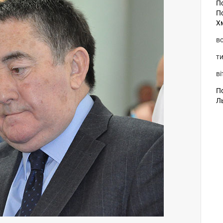
П
П
Х
во
ти
ві
По
Л