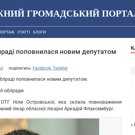
ЖНИЙ ГРОМАДСЬКИЙ ПОРТА
ПОРТАЖ
СТАТТІ
БЛОГИ
К
лраді поповнилася новим депутатом
ал
поділитись:
Facebook
,
Tweeter
облраді поповнилася новим депутатом.
ії облради.
ї ОТГ Ніли Островської, яка склала повноваження
овний лікар обласної лікарні Аркадій Флаксембург.
«