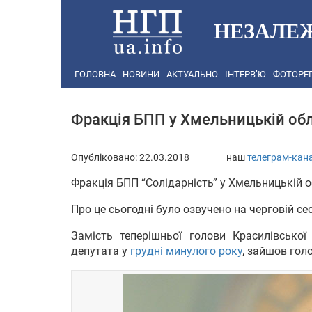
НЕЗАЛЕ
ГОЛОВНА
НОВИНИ
АКТУАЛЬНО
ІНТЕРВ’Ю
ФОТОРЕ
Фракція БПП у Хмельницькій об
Опубліковано:
22.03.2018
наш
телеграм-кан
Фракція БПП “Солідарність” у Хмельницькій 
Про це сьогодні було озвучено на черговій сес
Замість теперішньої голови Красилівсько
депутата у
грудні минулого року
, зайшов гол