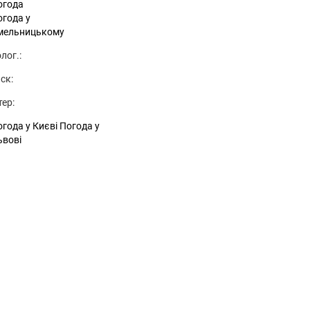
огода
огода у
мельницькому
лог.:
ск:
тер:
года у Києві
Погода у
ьвові