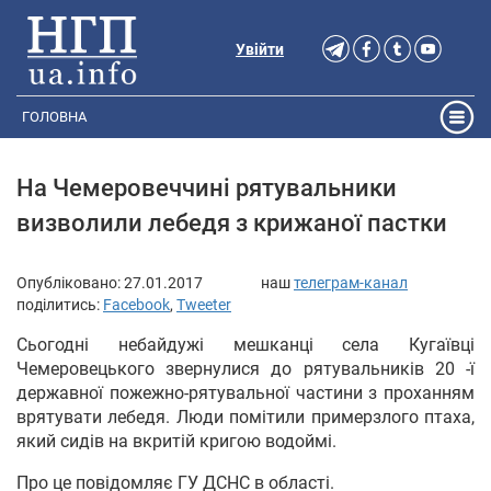
Увійти
ГОЛОВНА
На Чемеровеччині рятувальники
визволили лебедя з крижаної пастки
Опубліковано:
27.01.2017
наш
телеграм-канал
поділитись:
Facebook
,
Tweeter
Сьогодні небайдужі мешканці села Кугаївці
Чемеровецького звернулися до рятувальників 20 -ї
державної пожежно-рятувальної частини з проханням
врятувати лебедя. Люди помітили примерзлого птаха,
який сидів на вкритій кригою водоймі.
Про це повідомляє ГУ ДСНС в області.