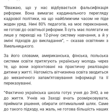
“Вважаю, що у нас відбувається фальсифікація
реформи. Вона вимагає кардинального перегляду
кадрової політики, на що найближчим часом не піде
жоден уряд. Нині 80% педагогів, на моє переконання,
не готові до освітньої реформи. Її суть має полягати не
лише у переході на 12-річну систему навчання, а й у
зміні підходів до викладання”, – сказав освітянин з
Хмельницького.
За його словами, американська, фінська, польська
системи освіти притягують українську молодь через
те, що вони зорієнтовані на практичну реалізацію
дитини у житті. Натомість вітчизняна освіта зводиться
до механічного запам’ятовування інформації та її
переказуванні.
“Фактично українська школа готує учня до ЗНО, а не
до життя. Учнів на Заході вчать розмірковувати,
приймати рішення, обирати оптимальний шлях. Саме
до такого підходу, на жаль, не готова більшість наших