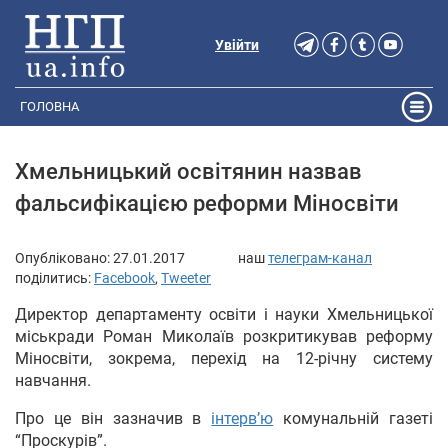
Увійти
ГОЛОВНА
Хмельницький освітянин назвав
фальсифікацією реформи Міносвіти
Опубліковано:
27.01.2017
наш
телеграм-канал
поділитись:
Facebook
,
Tweeter
Директор департаменту освіти і науки Хмельницької
міськради Роман Миколаїв розкритикував реформу
Міносвіти, зокрема, перехід на 12-річну систему
навчання.
Про це він зазначив в
інтерв’ю
комунальній газеті
“Проскурів”.