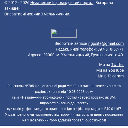
© 2012 - 2026
Незалежний громадський портал
. Всі права
захищені.
Оперативні новини Хмельниччини.
48 queries in 0,071 seconds.
Platform: Mobile.
Зворотній звязок
ngpsite@gmail.com
Редакційний телефон: 097-618-67-71
Адреса: 29000, м. Хмельницький, Грушевського 40
Ми на
Twitter
Ми на
YouTube
Ми в
Telegram
Рішенням №705 Національної ради України з питань телебачення та
радіомовлення від 10.08.2023 року
сайт «Незалежний громадський портал» зареєстровано як ЗМІ,
відомості внесено до Реєстру
суб’єктів у сфері медіа та присвоєно ідентифікатор медіа – R40-01167
У разі повного чи часткового відтворення матеріалів пряме посилання
на "Незалежний громадський портал" обов'язкове!