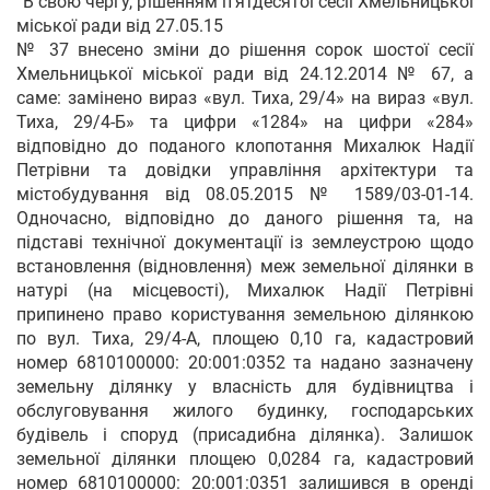
“В свою чергу, рішенням п’ятдесятої сесії Хмельницької
міської ради від 27.05.15
№ 37 внесено зміни до рішення сорок шостої сесії
Хмельницької міської ради від 24.12.2014 № 67, а
саме: замінено вираз «вул. Тиха, 29/4» на вираз «вул.
Тиха, 29/4-Б» та цифри «1284» на цифри «284»
відповідно до поданого клопотання Михалюк Надії
Петрівни та довідки управління архітектури та
містобудування від 08.05.2015 № 1589/03-01-14.
Одночасно, відповідно до даного рішення та, на
підставі технічної документації із землеустрою щодо
встановлення (відновлення) меж земельної ділянки в
натурі (на місцевості), Михалюк Надії Петрівні
припинено право користування земельною ділянкою
по вул. Тиха, 29/4-А, площею 0,10 га, кадастровий
номер 6810100000: 20:001:0352 та надано зазначену
земельну ділянку у власність для будівництва і
обслуговування жилого будинку, господарських
будівель і споруд (присадибна ділянка). Залишок
земельної ділянки площею 0,0284 га, кадастровий
номер 6810100000: 20:001:0351 залишився в оренді