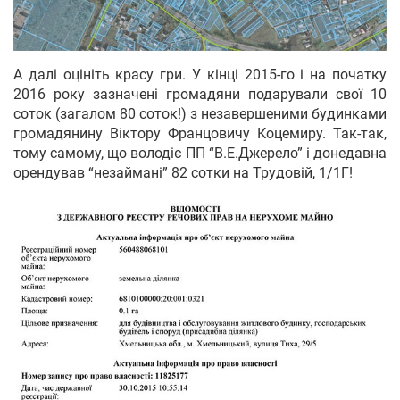
А далі оцініть красу гри. У кінці 2015-го і на початку
2016 року зазначені громадяни подарували свої 10
соток (загалом 80 соток!) з незавершеними будинками
громадянину Віктору Францовичу Коцемиру. Так-так,
тому самому, що володіє ПП “В.Е.Джерело” і донедавна
орендував “незаймані” 82 сотки на Трудовій, 1/1Г!