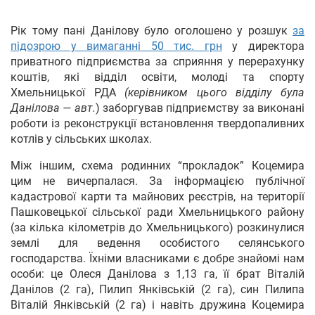
Рік тому пані Данілову було оголошено у розшук
за
підозрою у вимаганні 50 тис. грн
у директора
приватного підприємства за сприяння у перерахунку
коштів, які відділ освіти, молоді та спорту
Хмельницької РДА
(керівником цього відділу була
Данілова — авт.
) заборгував підприємству за виконані
роботи із реконструкції встановлення твердопаливних
котлів у сільських школах.
Між іншим, схема родинних “прокладок” Коцемира
цим не вичерпалася. За інформацією публічної
кадастрової карти та майнових реєстрів, на території
Пашковецької сільської ради Хмельницького району
(за кілька кілометрів до Хмельницького) розкинулися
землі для ведення особистого селянського
господарства. Їхніми власниками є добре знайомі нам
особи: це Олеся Данілова з 1,13 га, її брат Віталій
Данілов (2 га), Пилип Янківській (2 га), син Пилипа
Віталій Янківській (2 га) і навіть дружина Коцемира