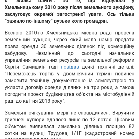
є
“
жилка Ванги
”
. Бо те, що відбулося у
Хмельницькому 2010 року після земельного аукціону,
заслуговує окремої загостреної уваги. Ось тільки
“
зажило по-іншому” вузьке коло громадян.
Весною 2010-го Хмельницька міська рада провела
земельний аукціон, через який мала намір продати
права оренди 30 земельних ділянок під комерційну
забудову. Незмінний до сьогодні начальник
управління земельних ресурсів та земельної реформи
Сергія Самишкін тоді
повідав
деякі технічні деталі:
“Переможець торгів у двомісячний термін повинен
замовити технічну документацію із землеустрою та
укласти договір оренди ділянки на три роки, а також
погодити проект будівництва об’єкта на містобудівній
раді до квітня 2013 року”.
Земельні очікування мерії не справдилися. Виручити
гривневі купюри вдалося лише по 12 лотах. Цікавим
об’єктом виявилася земельна ділянка площею 82
сотки на вулиці Трудова, 1/1Г (кадастровий номер