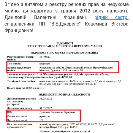
Згідно з витягом з реєстру речових прав на нерухоме
майно, ця квартира з травня 2012 року належить
Даніловій Валентині Францівні,
рідній сестрі
співвласника ПП “В.Е.Джерело” Коцемира Віктора
Францовича!