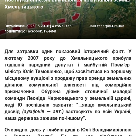
Хмельницького
Опубліковано:
25.05.2016
|
4 коментарі
наш
телеграм-канал
поділитись:
Facebook
,
Tweeter
Для затравки один показовий історичний факт. У
лютому 2007 року до Хмельницького прибула
тодішній народний депутат і майбутній Прем’єр-
міністр Юлія Тимошенко, щоб засвітитися на першому
місцевому аукціоні з продажу прав оренди земельних
ділянок комунальної власності під комерційне
призначення. Обурена діями столичної молодої
команди Леоніда Черновецького у земельній царині,
леді Ю поспішила заявити: “…якщо хмельницький
досвід
(аукціонів — авт.)
застосують по всій Україні,
наша держава заживе по-іншому”.
Очевидно, десь у глибині душі в Юлії Володимирівною