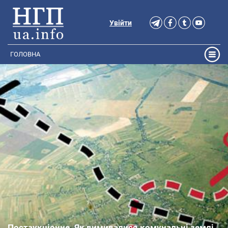
Увійти
ГОЛОВНА
Постаукціонне. Як вимивалися комунальні землі