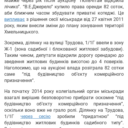
Майже через рік після аукціону “Гюльчітай відкрила
лічико”. “В.Е.Джерело” купило права оренди 82 соток,
аби ближчим часом збудувати приватні котеджі. Це
випливає
з рішення сесії міськради від 27 квітня 2011
року, яким внесли зміни до плану зонування території
Хмельницького.
Зокрема, ділянку на вулиці Трудова, 1/1Г ввели в зону
Ж-1 (зона садибної і блокованої житлової забудови).
Таким чином, депутати відкрили дорогу орендарю до
зведення житлових будинків висотою до 4 поверхів.
Наголосимо, що на аукціоні влада розіграла 82 сотки
саме “під будівництво об’єкту комерційного
призначення”.
На початку 2014 року колегіальний орган міськради
взагалі вирішив безповоротно прибрати оскомне “під
будівництво об’єкту комерційного призначення”,
оскільки воно вже не грало ролі. Ділянку на Трудова,
1/1Г
через сесію
зробили “придатною” “під
будівництво житлових будинків садибного типу”.