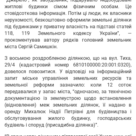
житлові будинки сімом фізичним особам. Це
стовідсоткова інформація. Потім ці люди, як власники
нерухомості, безкоштовно оформили земельні ділянки
під будинками у приватну власність на підставі статей
118, 119 Земельного кодексу України”, —
прокоментував автору рядків головний земельник
міста Сергій Самишкін.
З восьмою роздробленою ділянкою, що на вул. Тиха,
29/4 (кадастровий номер 6810100000:20:001:0320),
довелося повозитися. У відповіді на інформаційний
запит міське управління земельних ресурсів та
земельної реформи зазначило: коли 12 соток
передавалися у запас міста, “одночасно, за технічною
документацією із землеустрою щодо встановлення
(відновлення) меж земельних ділянок, її надано в
оренду Михалюк Надії Петрівні для будівництва і
обслуговування жилого будинку, господарських
будівель і споруд (присадибна ділянка)”.