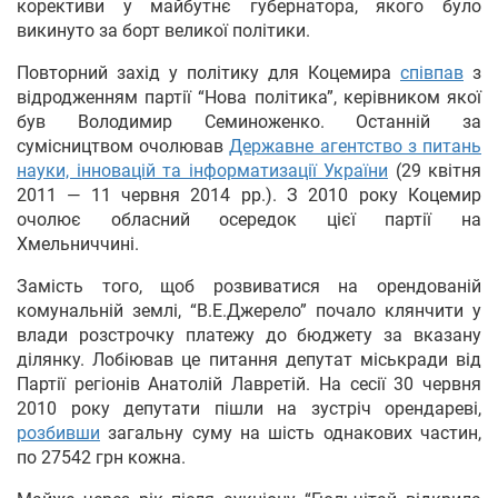
корективи у майбутнє губернатора, якого було
викинуто за борт великої політики.
Повторний захід у політику для Коцемира
співпав
з
відродженням партії “Нова політика”, керівником якої
був Володимир Семиноженко. Останній за
сумісництвом очолював
Державне агентство з питань
науки, інновацій та інформатизації України
(29 квітня
2011 — 11 червня 2014 рр.). З 2010 року Коцемир
очолює обласний осередок цієї партії на
Хмельниччині.
Замість того, щоб розвиватися на орендованій
комунальній землі, “В.Е.Джерело” почало клянчити у
влади розстрочку платежу до бюджету за вказану
ділянку. Лобіював це питання депутат міськради від
Партії регіонів Анатолій Лавретій. На сесії 30 червня
2010 року депутати пішли на зустріч орендареві,
розбивши
загальну суму на шість однакових частин,
по 27542 грн кожна.