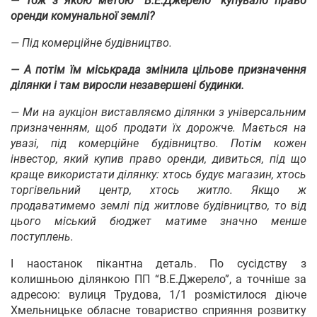
— Тож з якою метою
“В.Е.Джерело” купувало право
оренди комунальної землі?
— Під комерційне будівництво.
— А потім їм міськрада змінила цільове призначення
ділянки і там виросли незавершені будинки.
—
Ми на аукціон виставляємо ділянки з універсальним
призначенням, щоб продати їх дорожче. Мається на
увазі, під комерційне будівництво. Потім кожен
інвестор, який купив право оренди, дивиться, під що
краще використати ділянку: хтось будує магазин, хтось
торгівельний центр, хтось житло. Якщо ж
продаватимемо землі під житлове будівництво, то від
цього міський бюджет матиме значно менше
поступлень.
І наостанок пікантна деталь. По сусідству з
колишньою ділянкою ПП “В.Е.Джерело”, а точніше за
адресою: вулиця Трудова, 1/1 розмістилося діюче
Хмельницьке обласне товариство сприяння розвитку