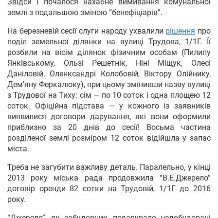
Звідси і почалося нахабне вимивання комунальної
землі з подальшою зміною “бенефіціарів”.
На березневій сесії слуги народу ухвалили
рішення
про
поділ земельної ділянки на вулиці Трудова, 1/1Г. Її
розбили на вісім ділянок фізичним особам (Пилипу
Янківському, Ользі Решетнік, Ніні Міщук, Олесі
Даніловій, Оленксандрі Колобовій, Віктору Олійнику,
Дем’яну Феркалюку), при цьому змінивши назву вулиці
з Трудової на Тиху: сім — по 10 соток і одна площею 12
соток. Офіційна підстава — у кожного із заявників
виявилися договори дарування, які вони оформили
приблизно за 20 днів до сесії! Восьма частина
розділеної землі розміром 12 соток відійшла у запас
міста.
Треба не загубити важливу деталь. Паралельно, у кінці
2013 року міська рада продовжила “В.Е.Джерело”
договір оренди 82 сотки на Трудовій, 1/1Г до 2016
року.
“Джерело”, як забудовник, подарувало недобудовані