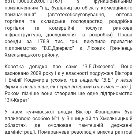
6810100000:20:001:0167) з функціональним
призначенням “під будівництво об’єкту комерційного
призначення” (автотехобслуговування, оптова
торгівля та складське господарство, роздрібна
торгівля та комерційні послуги, ринкова
інфраструктура, дослідження та розробки). Права
оренди за 178,9 тис. грн. викупило приватне
підприємство “В.Е.Джерело” з Лісових Гринівець
Хмельницького району.
Коротка довідка про саме “В.Е.Джерело”. Воно
засновано 2009 року і є у власності подружжя Віктора
і Емілії Коцемирів
(схоже, гра ініціалів “В.Е.” у назві
фірми є не що інше, як перші літерами їхніх імен — авт.)
.
Роком пізніше вони створили ще одне підприємство
“ВК-Карат”.
У часи кучмівської влади Віктор Францович був
впливовою особою №1 у Вінницькій та Хмельницькій
областях, де очолював тамтешній державні
адміністрації. Помаранчева революція внесла раптові