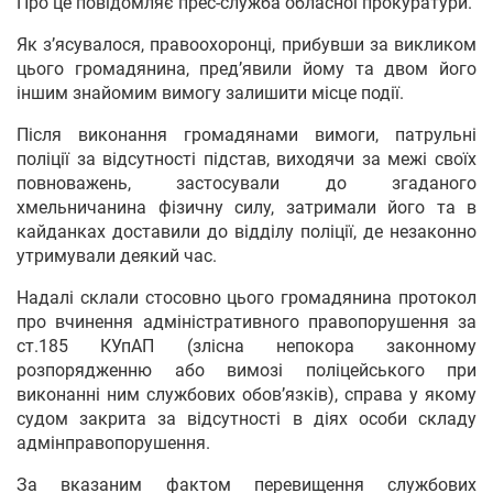
Про це повідомляє прес-служба обласної прокуратури.
Як з’ясувалося, правоохоронці, прибувши за викликом
цього громадянина, пред’явили йому та двом його
іншим знайомим вимогу залишити місце події.
Після виконання громадянами вимоги, патрульні
поліції за відсутності підстав, виходячи за межі своїх
повноважень, застосували до згаданого
хмельничанина фізичну силу, затримали його та в
кайданках доставили до відділу поліції, де незаконно
утримували деякий час.
Надалі склали стосовно цього громадянина протокол
про вчинення адміністративного правопорушення за
ст.185 КУпАП (злісна непокора законному
розпорядженню або вимозі поліцейського при
виконанні ним службових обов’язків), справа у якому
судом закрита за відсутності в діях особи складу
адмінправопорушення.
За вказаним фактом перевищення службових