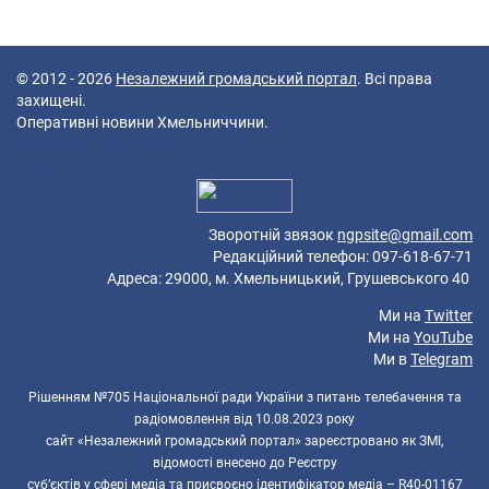
© 2012 - 2026
Незалежний громадський портал
. Всі права
захищені.
Оперативні новини Хмельниччини.
75 queries in 0,150 seconds.
Platform: Mobile.
Зворотній звязок
ngpsite@gmail.com
Редакційний телефон: 097-618-67-71
Адреса: 29000, м. Хмельницький, Грушевського 40
Ми на
Twitter
Ми на
YouTube
Ми в
Telegram
Рішенням №705 Національної ради України з питань телебачення та
радіомовлення від 10.08.2023 року
сайт «Незалежний громадський портал» зареєстровано як ЗМІ,
відомості внесено до Реєстру
суб’єктів у сфері медіа та присвоєно ідентифікатор медіа – R40-01167