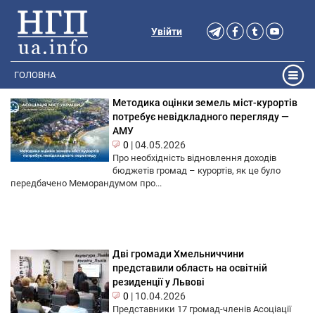
Увійти
ГОЛОВНА
Методика оцінки земель міст-курортів
потребує невідкладного перегляду —
АМУ
0
|
04.05.2026
Про необхідність відновлення доходів
бюджетів громад – курортів, як це було
передбачено Меморандумом про...
Дві громади Хмельниччини
представили область на освітній
резиденції у Львові
0
|
10.04.2026
Представники 17 громад-членів Асоціації