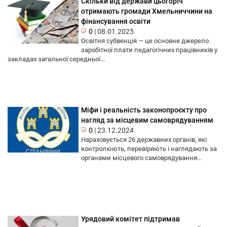
Скільки від держави цьогоріч
отримають громади Хмельниччини на
фінансування освіти
0
|
08.01.2025
Освітня субвенція — це основне джерело
заробітної плати педагогічних працівників у
закладах загальної середньої...
Міфи і реальність законопроєкту про
нагляд за місцевим самоврядуванням
0
|
23.12.2024
Нараховується 26 державних органів, які
контролюють, перевіряють і наглядають за
органами місцевого самоврядування...
Урядовий комітет підтримав