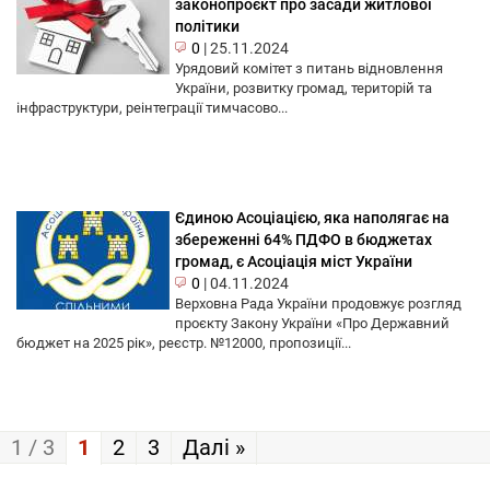
законопроєкт про засади житлової
політики
0
|
25.11.2024
Урядовий комітет з питань відновлення
України, розвитку громад, територій та
інфраструктури, реінтеграції тимчасово...
Єдиною Асоціацією, яка наполягає на
збереженні 64% ПДФО в бюджетах
громад, є Асоціація міст України
0
|
04.11.2024
Верховна Рада України продовжує розгляд
проєкту Закону України «Про Державний
бюджет на 2025 рік», реєстр. №12000, пропозиції...
1 / 3
1
2
3
Далі »