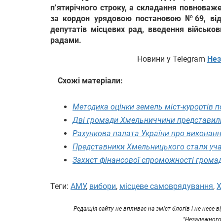
пʼятирічного строку, а складання повноваж
за кордон урядовою постановою №69, відс
депутатів місцевих рад, введення військо
радами.
Новини у Telegram
Нез
Схожі матеріали:
Методика оцінки земель міст-курортів 
Дві громади Хмельниччини представили 
Рахункова палата України про виконан
Представники Хмельницького стали уча
Захист фінансової спроможності грома
Теги:
АМУ
,
вибори
,
місцеве самоврядування
,
Редакція сайту не впливає на зміст блогів і не несе
"Незалежного