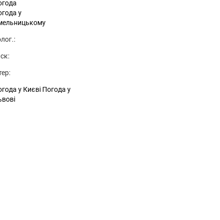
огода
огода у
мельницькому
лог.:
ск:
тер:
года у Києві
Погода у
ьвові