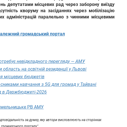
ень депутатами місцевих рад через заборону виїзду
утність кворуму на засіданнях через мобілізацію
вих адміністрацій паралельно з чинними місцевими
алежний громадський портал
потребує невідкладного перегляду — АМУ
область на освітній резиденції у Львові
ня місцевих бюджетів
сниками навчання з 5G для громад у Тайвані
д в Держбюджеті-2026
Хмельницьке РВ АМУ
 відповідальність за думку, яку автори висловлюють на сторінках
 громадського порталу"