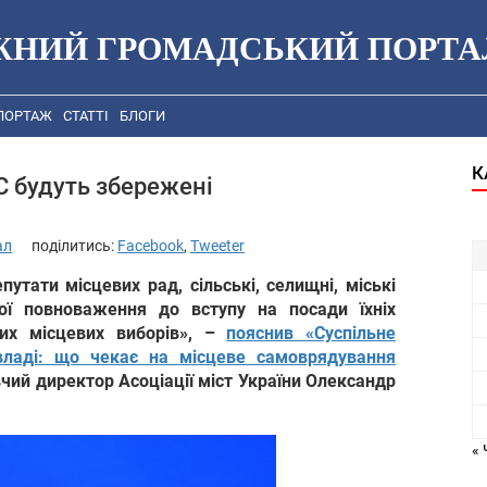
ЖНИЙ ГРОМАДСЬКИЙ ПОРТА
ПОРТАЖ
СТАТТІ
БЛОГИ
К
 будуть збережені
ал
поділитись:
Facebook
,
Tweeter
путати місцевих рад, сільські, селищні, міські
ої повноваження до вступу на посади їхніх
вих місцевих виборів», –
пояснив «Суспільне
 владі: що чекає на місцеве самоврядування
ий директор Асоціації міст України Олександр
« 