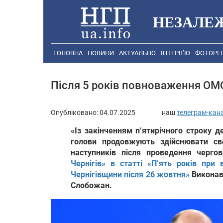
НЕЗАЛЕ
ГОЛОВНА
НОВИНИ
АКТУАЛЬНО
ІНТЕРВ’Ю
ФОТОРЕ
Після 5 років повноваження ОМС
Опубліковано:
04.07.2025
наш
телеграм-кан
«Із закінченням п’ятирічного строку де
голови продовжують здійснювати св
наступників після проведення черго
Чернігів» в статті «П’ять років при
Чернігівщини після 26 жовтня»
Виконавч
Слобожан.