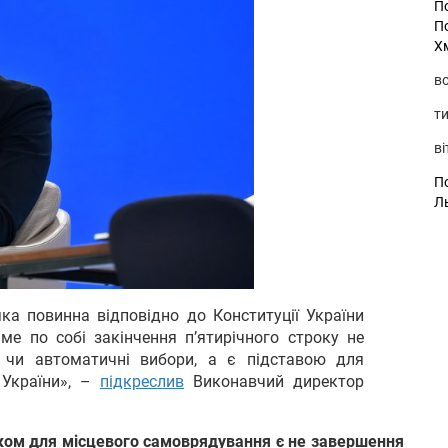
П
П
Х
во
ти
ві
По
Л
яка повинна відповідно до Конституції України
аме по собі закінчення пʼятирічного строку не
 чи автоматичні вибори, а є підставою для
 України», –
підкреслив
Виконавчий директор
ом для місцевого самоврядування є не завершення