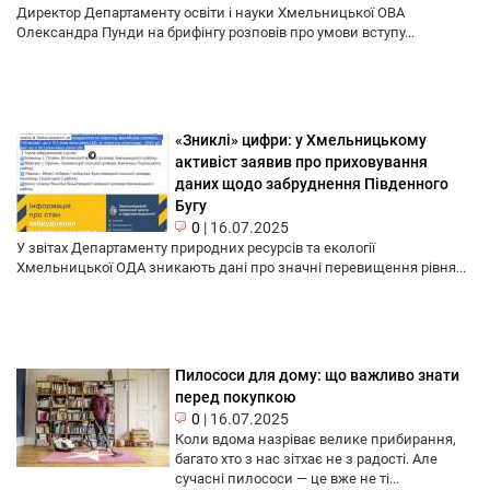
Директор Департаменту освіти і науки Хмельницької ОВА
Олександра Пунди на брифінгу розповів про умови вступу...
«Зниклі» цифри: у Хмельницькому
активіст заявив про приховування
даних щодо забруднення Південного
Бугу
0
|
16.07.2025
У звітах Департаменту природних ресурсів та екології
Хмельницької ОДА зникають дані про значні перевищення рівня...
Пилососи для дому: що важливо знати
перед покупкою
0
|
16.07.2025
Коли вдома назріває велике прибирання,
багато хто з нас зітхає не з радості. Але
сучасні пилососи — це вже не ті...