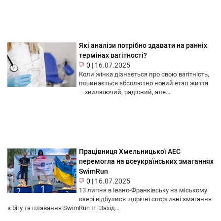
Які аналізи потрібно здавати на ранніх
термінах вагітності?
0
|
16.07.2025
Коли жінка дізнається про свою вагітність,
починається абсолютно новий етап життя
– хвилюючий, радісний, але...
Працівниця Хмельницької АЕС
перемогла на всеукраїнських змаганнях
SwimRun
0
|
16.07.2025
13 липня в Івано-Франківську на міському
озері відбулися щорічні спортивні змагання
з бігу та плавання SwimRun IF. Захід...