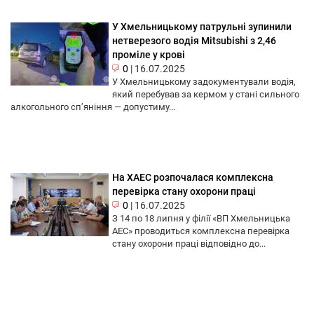
У Хмельницькому патрульні зупинили
нетверезого водія Mitsubishi з 2,46
проміле у крові
0
|
16.07.2025
У Хмельницькому задокументували водія,
який перебував за кермом у стані сильного
алкогольного сп’яніння — допустиму...
На ХАЕС розпочалася комплексна
перевірка стану охорони праці
0
|
16.07.2025
З 14 по 18 липня у філії «ВП Хмельницька
АЕС» проводиться комплексна перевірка
стану охорони праці відповідно до...