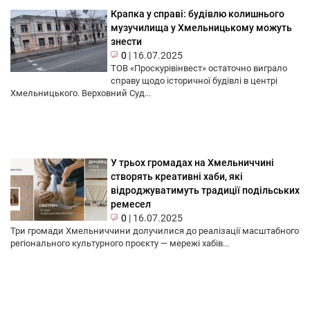
Крапка у справі: будівлю колишнього
музучилища у Хмельницькому можуть
знести
0
|
16.07.2025
ТОВ «Проскурівінвест» остаточно виграло
справу щодо історичної будівлі в центрі
Хмельницького. Верховний Суд...
У трьох громадах на Хмельниччині
створять креативні хаби, які
відроджуватимуть традиції подільських
ремесел
0
|
16.07.2025
Три громади Хмельниччини долучилися до реалізації масштабного
регіонального культурного проєкту — мережі хабів...