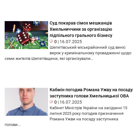
Суд покарав сімох мешканців
Хмельниччини за організацію
підпільного грального бізнесу
0
|
16.07.2025
Шепетівський міськрайонний суд виніс
вирок у кримінальному провадженні щодо
семи жителів Шепетівщини, які організували...
Кабмін погодив Романа Ужву на посаду
заступника голови Хмельницької ОВА
0
|
16.07.2025
Кабінет Міністрів України на засіданні 15
липня 2025 року погодив призначення
Романа Ужви на посаду заступника
голови...