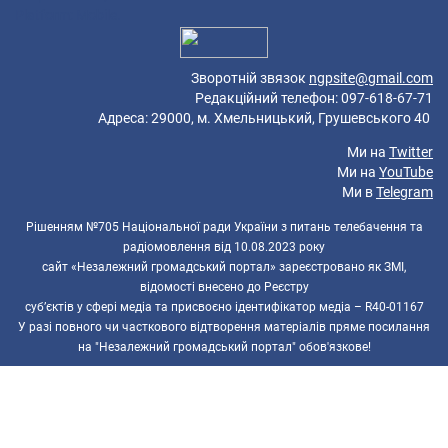
Platform: Mobile.
Зворотній звязок
ngpsite@gmail.com
Редакційний телефон: 097-618-67-71
Адреса: 29000, м. Хмельницький, Грушевського 40
Ми на
Twitter
Ми на
YouTube
Ми в
Telegram
Рішенням №705 Національної ради України з питань телебачення та
радіомовлення від 10.08.2023 року
сайт «Незалежний громадський портал» зареєстровано як ЗМІ,
відомості внесено до Реєстру
суб’єктів у сфері медіа та присвоєно ідентифікатор медіа – R40-01167
У разі повного чи часткового відтворення матеріалів пряме посилання
на "Незалежний громадський портал" обов'язкове!