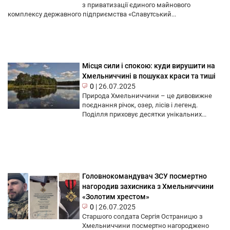
з приватизації єдиного майнового
комплексу державного підприємства «Славутський...
Місця сили і спокою: куди вирушити на
Хмельниччині в пошуках краси та тиші
0
|
26.07.2025
Природа Хмельниччини – це дивовижне
поєднання річок, озер, лісів і легенд.
Поділля приховує десятки унікальних...
Головнокомандувач ЗСУ посмертно
нагородив захисника з Хмельниччини
«Золотим хрестом»
0
|
26.07.2025
Старшого солдата Сергія Остраницю з
Хмельниччини посмертно нагороджено