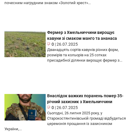
почесним нагрудним знаком «Золотий хрест»...
Фермер з Хмельниччини вирощує
кавуни зі смаком манго та ананаса
0
|
26.07.2025
Дванадцять сортів кавунів різних форм,
розмірів та кольорів на 25 сотках
присадибної ділянки вирощує фермер з...
Внаслідок важких поранень помер 35-
річний захисник з Хмельниччини
0
|
26.07.2025
Сьогодні, 26 липня 2025 року, у
Старокостянтинівській громаді відбудеться
церемонія прощання із захисником
України,...