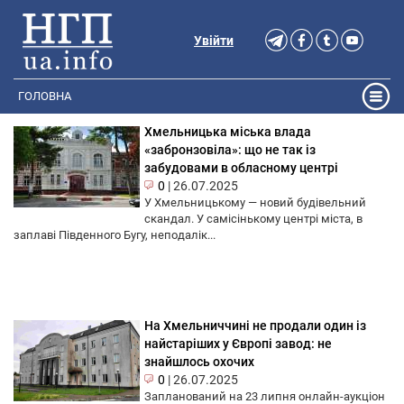
Увійти
ГОЛОВНА
Хмельницька міська влада
«забронзовіла»: що не так із
забудовами в обласному центрі
0
|
26.07.2025
У Хмельницькому — новий будівельний
скандал. У самісінькому центрі міста, в
заплаві Південного Бугу, неподалік...
На Хмельниччині не продали один із
найстаріших у Європі завод: не
знайшлось охочих
0
|
26.07.2025
Запланований на 23 липня онлайн-аукціон