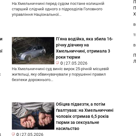
П
На Хмельниччині перед судом постане колишній
П
старший слідчий одного з підрозділів Головного
Х
управління Національної...
в
т
ки
П’яна водійка, яка збила 16-
в
річну дівчину на
ої
Хмельниччині, отримала 3
П
роки тюрми
Л
0
|
27.05.2026
На Хмельниччині суд виніс вирок 25-річній місцевій
х
жительці, яку обвинувачували у порушенні правил
безпеки дорожнього...
Обіцяв підвезти, а потім
ґвалтував: на Хмельниччині
е
чоловік отримав 6,5 років
тюрми за сексуальне
насильство
д
0
|
27.05.2026