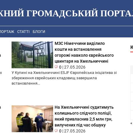
ЖНИЙ ГРОМАДСЬКИЙ ПОРТА
ПОРТАЖ
СТАТТІ
БЛОГИ
МЗС Німеччини виділило
кошти на встановлення
в
огорожі навколо єврейського
цвинтаря на Хмельниччині
0
|
27.05.2026
х
У Купині на Хмельниччині ESJF Європейська ініціатива зі
збереження єврейських кладовищ завершила
встановлення...
в
На Хмельниччині судитимуть
колишнього слідчого поліції,
який привласнив 2,5 млн грн,
«
вилучених під час обшуку
0
|
27.05.2026