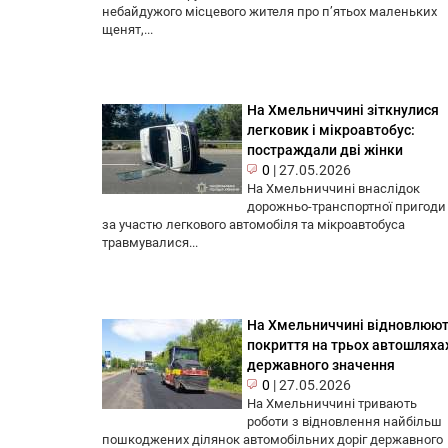
небайдужого місцевого жителя про п’ятьох маленьких
щенят,...
На Хмельниччині зіткнулися
легковик і мікроавтобус:
постраждали дві жінки
0
|
27.05.2026
На Хмельниччині внаслідок
дорожньо-транспортної пригоди
за участю легкового автомобіля та мікроавтобуса
травмувалися...
На Хмельниччині відновлюю
покриття на трьох автошляха
державного значення
0
|
27.05.2026
На Хмельниччині тривають
роботи з відновлення найбільш
пошкоджених ділянок автомобільних доріг державного