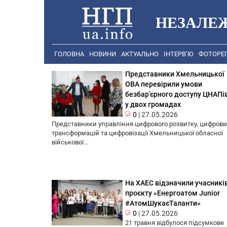
НЕЗАЛЕ
ГОЛОВНА
НОВИНИ
АКТУАЛЬНО
ІНТЕРВ’Ю
ФОТОРЕ
Представники Хмельницької
ОВА перевірили умови
безбар’єрного доступу ЦНАПі
у двох громадах
0
|
27.05.2026
Представники управління цифрового розвитку, цифрови
трансформацій та цифровізації Хмельницької обласної
військової...
На ХАЕС відзначили учасникі
проєкту «Енергоатом Junior
#АтомШукаєТаланти»
0
|
27.05.2026
21 травня відбулося підсумкове