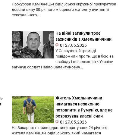
Прокурори Кам’янець-Подільської окружної прокуратури
довели вину 30-річного місцевого жителя у вчиненні
сексуального...
На війні загинули троє
захисників з Хмельниччини
0
|
27.05.2026
У Славутській громаді
повідомили про те, що в бою за
свободу і незалежність України
загинув солдат Павло Валентинович...
ть
Житель Хмельниччини
х
намагався незаконно
потрапити в Румунію, але не
розрахував власні сили
0
|
27.05.2026
На Закарпатті прикордонники врятували 24-річного
жителя Кам’янця-Подільського, який намагався