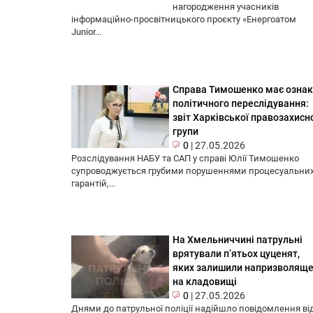
нагородження учасників
інформаційно-просвітницького проєкту «Енергоатом
Junior...
Справа Тимошенко має озна
політичного переслідування:
звіт Харківської правозахисн
групи
0
|
27.05.2026
Розслідування НАБУ та САП у справі Юлії Тимошенко
супроводжується грубими порушеннями процесуальни
гарантій,...
На Хмельниччині патрульні
врятували п’ятьох цуценят,
яких залишили напризволящ
на кладовищі
0
|
27.05.2026
Днями до патрульної поліції надійшло повідомлення ві