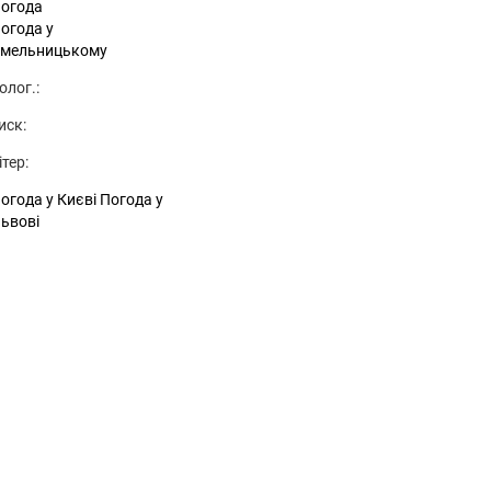
огода
огода у
мельницькому
олог.:
иск:
ітер:
огода у Києві
Погода у
ьвові