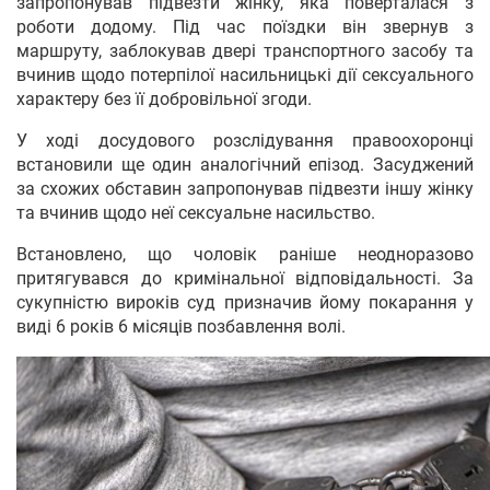
запропонував підвезти жінку, яка поверталася з
роботи додому. Під час поїздки він звернув з
маршруту, заблокував двері транспортного засобу та
вчинив щодо потерпілої насильницькі дії сексуального
характеру без її добровільної згоди.
У ході досудового розслідування правоохоронці
встановили ще один аналогічний епізод. Засуджений
за схожих обставин запропонував підвезти іншу жінку
та вчинив щодо неї сексуальне насильство.
Встановлено, що чоловік раніше неодноразово
притягувався до кримінальної відповідальності. За
сукупністю вироків суд призначив йому покарання у
виді 6 років 6 місяців позбавлення волі.