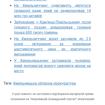
На Хмельниччині судитимуть депутата
селищної ради, який не задекларував 14
млн грн активів
Забудовник у Кам’янці-Подільському після
судового позову відшкодував громаді
понад 600 тисяч гривень
На Хмельниччині жінку засудили до 2,5
років ув’язнення за доведення
шестимісячного сина до критичного
виснаження
У Хмельницькому затримали чоловіка,
який допомагав ворогу наводити дрони на
місто
Теги:
Хмельницька обласна прокуратура
У разі повного чи часткового відтворення матеріалів пряме
посилання на "Незалежний громадський портал" обов'язкове!