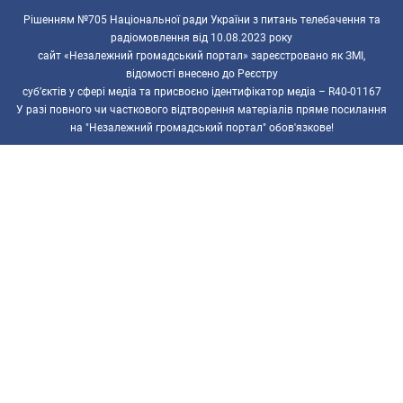
Рішенням №705 Національної ради України з питань телебачення та
радіомовлення від 10.08.2023 року
сайт «Незалежний громадський портал» зареєстровано як ЗМІ,
відомості внесено до Реєстру
суб’єктів у сфері медіа та присвоєно ідентифікатор медіа – R40-01167
У разі повного чи часткового відтворення матеріалів пряме посилання
на "Незалежний громадський портал" обов'язкове!