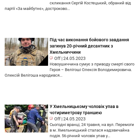
скликання Сергій Костецький, обраний від
партії «За майбутнє», достроково...
Під час виконання бойового завдання
загинув 20-річний десантник з
Хмельниччини
Off
|
24.05.2023
Новоушиччина сумує з приводу смерті свого
Героя – Велігоші Олексія Володимировича.
Олексій Велігоша народився...
У Хмельницькому чоловік упав в
чотириметрову траншею
Off
|
24.05.2023
Сьогодні вранці, 24 травня, на вул. Перемоги
в м. Хмельницький сталася надзвичайна
подія. 56-річний чоловік упав у...