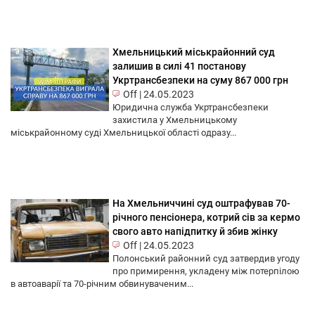
Хмельницький міськрайонний суд
залишив в силі 41 постанову
Укртрансбезпеки на суму 867 000 грн
Off
|
24.05.2023
Юридична служба Укртрансбезпеки
захистила у Хмельницькому
міськрайонному суді Хмельницької області одразу...
На Хмельниччині суд оштрафував 70-
річного пенсіонера, котрий сів за кермо
свого авто напідпитку й збив жінку
Off
|
24.05.2023
Полонський районний суд затвердив угоду
про примирення, укладену між потерпілою
в автоаварії та 70-річним обвинуваченим...