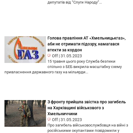
депутатів від “Слуги Народу”...
Голова правління АТ «Хмельницькгаз»,
аби не отримати підозру, намагався
втекти за кордон
Off
|
31.05.2023
15 травня цього року Служба безпеки
спільно з БЕБ викрила масштабну схему
привласнення державного газу на мільярди...
З фронту прийшла звістка про загибель
на Харківщині військового з
Хмельниччини
Off
|
31.05.2023
Про загибель військовослужбовця на війні з
російськими окупантами повідомили у