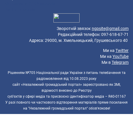
53 queries in 0,193 seconds.
Platform: Mobile.
Зворотній звязок
ngpsite@gmail.com
Редакційний телефон: 097-618-67-71
Адреса: 29000, м. Хмельницький, Грушевського 40
Ми на
Twitter
Ми на
YouTube
Ми в
Telegram
Рішенням №705 Національної ради України з питань телебачення та
радіомовлення від 10.08.2023 року
сайт «Незалежний громадський портал» зареєстровано як ЗМІ,
відомості внесено до Реєстру
суб’єктів у сфері медіа та присвоєно ідентифікатор медіа – R40-01167
У разі повного чи часткового відтворення матеріалів пряме посилання
на "Незалежний громадський портал" обов'язкове!