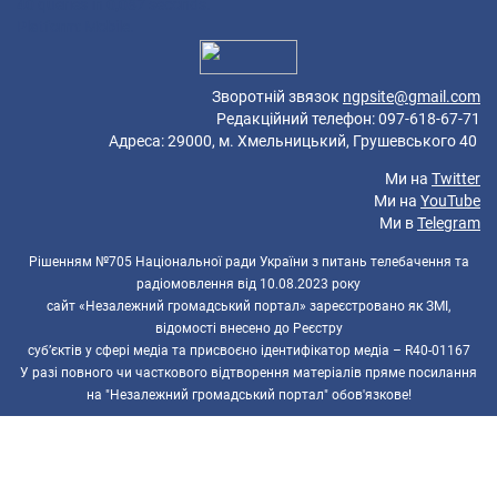
40 queries in 0,087 seconds.
Platform: Mobile.
Зворотній звязок
ngpsite@gmail.com
Редакційний телефон: 097-618-67-71
Адреса: 29000, м. Хмельницький, Грушевського 40
Ми на
Twitter
Ми на
YouTube
Ми в
Telegram
Рішенням №705 Національної ради України з питань телебачення та
радіомовлення від 10.08.2023 року
сайт «Незалежний громадський портал» зареєстровано як ЗМІ,
відомості внесено до Реєстру
суб’єктів у сфері медіа та присвоєно ідентифікатор медіа – R40-01167
У разі повного чи часткового відтворення матеріалів пряме посилання
на "Незалежний громадський портал" обов'язкове!