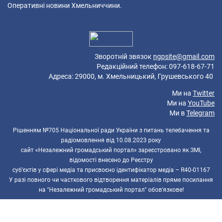
Оперативні новини Хмельниччини.
43 queries in 0,166 seconds.
Platform: Mobile.
Зворотній звязок
ngpsite@gmail.com
Редакційний телефон: 097-618-67-71
Адреса: 29000, м. Хмельницький, Грушевського 40
Ми на
Twitter
Ми на
YouTube
Ми в
Telegram
Рішенням №705 Національної ради України з питань телебачення та
радіомовлення від 10.08.2023 року
сайт «Незалежний громадський портал» зареєстровано як ЗМІ,
відомості внесено до Реєстру
суб’єктів у сфері медіа та присвоєно ідентифікатор медіа – R40-01167
У разі повного чи часткового відтворення матеріалів пряме посилання
на "Незалежний громадський портал" обов'язкове!