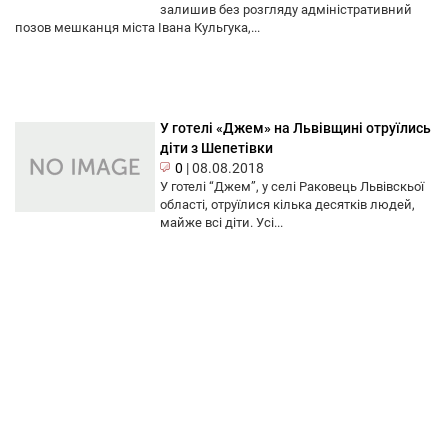
залишив без розгляду адміністративний
позов мешканця міста Івана Кульгука,...
У готелі «Джем» на Львівщині отруїлись
діти з Шепетівки
0
|
08.08.2018
У готелі “Джем”, у селі Раковець Львівскьої
області, отруїлися кілька десятків людей,
майже всі діти. Усі...