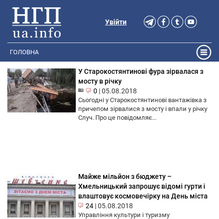
Увійти
ГОЛОВНА
У Старокостянтинові фура зірвалася з
мосту в річку
0
|
05.08.2018
Сьогодні у Старокостянтинові вантажівка з
причепом зірвалися з мосту і впали у річку
Случ. Про це повідомляє...
Майже мільйон з бюджету –
Хмельницький запрошує відомі гурти і
влаштовує космовечірку на День міста
24
|
05.08.2018
Управління культури і туризму