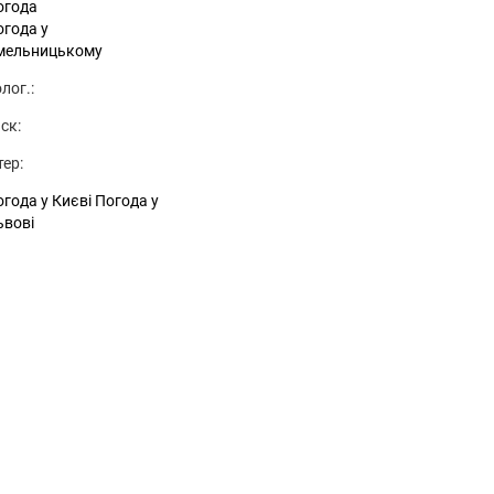
огода
огода у
мельницькому
лог.:
ск:
тер:
года у Києві
Погода у
ьвові