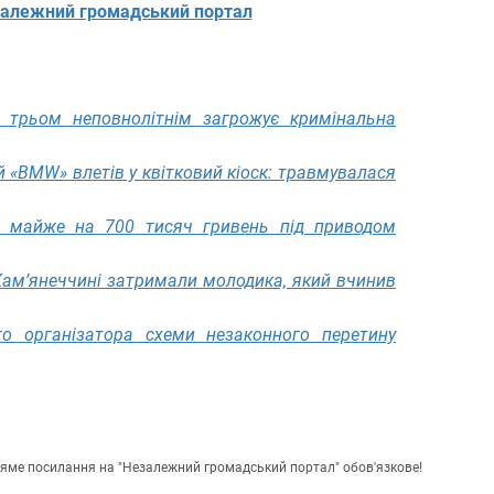
алежний громадський портал
: трьом неповнолітнім загрожує кримінальна
й «BMW» влетів у квітковий кіоск: травмувалася
 майже на 700 тисяч гривень під приводом
 Кам’янеччині затримали молодика, який вчинив
го організатора схеми незаконного перетину
пряме посилання на "Незалежний громадський портал" обов'язкове!