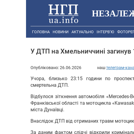
НЕЗАЛЕ
ГОЛОВНА
НОВИНИ
АКТУАЛЬНО
ІНТЕРВ’Ю
ФОТОРЕ
У ДТП на Хмельниччині загинув 
Опубліковано:
26.06.2026
наш
телеграм-кан
Учора, близько 23:15 години по проспект
смертельна ДТП.
Відбулося зіткнення автомобіля «Mercedes-Be
Франківської області та мотоцикла «Kawasak
міста Дунаївці.
Внаслідок ДТП від отриманих травм мотоциклі
За даним фактом слідчі відкрили криміналь