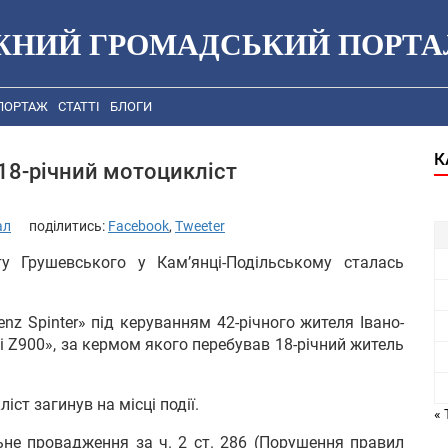
ЖНИЙ ГРОМАДСЬКИЙ ПОРТА
ПОРТАЖ
СТАТТІ
БЛОГИ
К
18-річний мотоцикліст
ал
поділитись:
Facebook
,
Tweeter
у Грушевського у Кам’янці-Подільському сталась
nz Spinter» під керуванням 42-річного жителя Івано-
i Z900», за кермом якого перебував 18-річний житель
ст загинув на місці події.
« 
не провадження за ч. 2 ст. 286 (Порушення правил