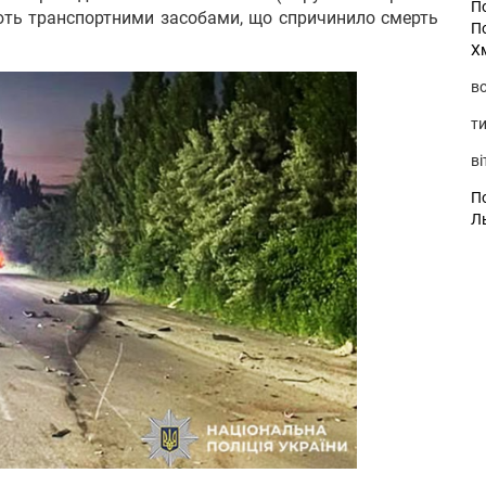
П
ють транспортними засобами, що спричинило смерть
П
Х
во
ти
ві
По
Л