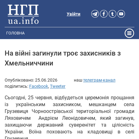
Увійти
ГОЛОВНА
На війні загинули троє захисників з
Хмельниччини
Опубліковано:
25.06.2026
наш
телеграм-канал
поділитись:
Facebook
,
Tweeter
Сьогодні, 25 червня, відбудеться церемонія прощання
із українським захисником, мешканцем села
Грузевиця Чорноострівської територіальної громади
Ляховичем Андрієм Леонідовичем, який загинув,
захищаючи державний суверенітет та цілісність
України. Воїна поховають на кладовищі в селі
Грузевиця.