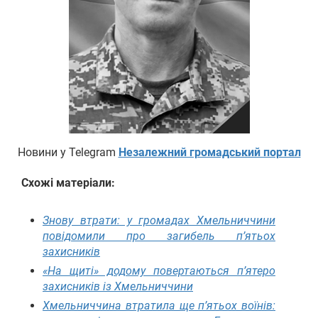
Новини у Telegram
Незалежний громадський портал
Схожі матеріали:
Знову втрати: у громадах Хмельниччини
повідомили про загибель п’ятьох
захисників
«На щиті» додому повертаються п’ятеро
захисників із Хмельниччини
Хмельниччина втратила ще п’ятьох воїнів: