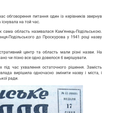
 час обговорення питання один із керівників звернув
 існувала на той час.
як сама область називалася Кам’янець-Подільською.
янця-Подільського до Проскурова у 1941 році назву
істративний центр та область мали різні назви. На
ано чи пізно все одно довелося б вирішувати.
 під час ухвалення остаточного рішення. Замість
лада вирішила одночасно змінити назву і міста, і
ької ради.