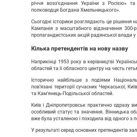
річчя возз’єднання України з Росією» т
полководця Богдана Хмельницького».
Сьогодні історики розглядають це рішення н
Кампанія з масштабного відзначення 300-р
пропагандистських акцій радянської влади у 
Кілька претендентів на нову назву
Наприкінці 1953 року в керівництві Українс
областей та її обласного центру на честь ге
Історично найбільше з подіями Національ
пов’язані території сучасних Черкаської, Киї
та Кам’янець-Подільської областей.
Київ і Дніпропетровськ практично одразу в
особливий статус та значення. Вінницька об
вже була усталеною і походила від одного з 
У результаті серед основних претендентів зал