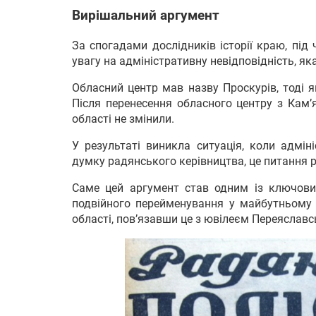
Вирішальний аргумент
За спогадами дослідників історії краю, під
увагу на адміністративну невідповідність, яка
Обласний центр мав назву Проскурів, тоді 
Після перенесення обласного центру з Кам’
області не змінили.
У результаті виникла ситуація, коли адмін
думку радянського керівництва, це питання р
Саме цей аргумент став одним із ключових
подвійного перейменування у майбутньому в
області, пов’язавши це з ювілеєм Переяславс