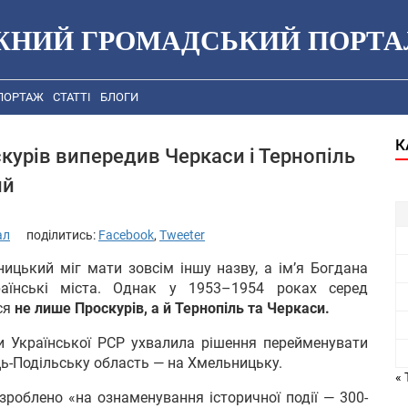
ЖНИЙ ГРОМАДСЬКИЙ ПОРТА
ПОРТАЖ
СТАТТІ
БЛОГИ
К
курів випередив Черкаси і Тернопіль
ий
ал
поділитись:
Facebook
,
Tweeter
ицький міг мати зовсім іншу назву, а ім’я Богдана
аїнські міста. Однак у 1953–1954 роках серед
ся
не лише Проскурів, а й Тернопіль та Черкаси.
и Української РСР ухвалила рішення перейменувати
ць-Подільську область — на Хмельницьку.
« 
зроблено «на ознаменування історичної події — 300-