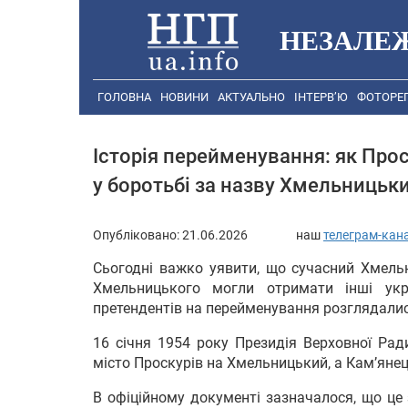
НЕЗАЛЕ
ГОЛОВНА
НОВИНИ
АКТУАЛЬНО
ІНТЕРВ’Ю
ФОТОРЕ
Історія перейменування: як Прос
у боротьбі за назву Хмельницьк
Опубліковано:
21.06.2026
наш
телеграм-кан
Сьогодні важко уявити, що сучасний Хмельн
Хмельницького могли отримати інші укр
претендентів на перейменування розглядали
16 січня 1954 року Президія Верховної Рад
місто Проскурів на Хмельницький, а Кам’яне
В офіційному документі зазначалося, що це 