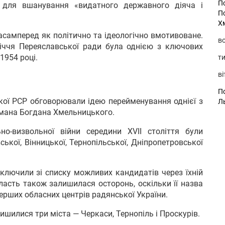
П
а для вшанування «видатного державного діяча і
П
Х
асамперед як політично та ідеологічно вмотивоване.
во
іччя Переяславської ради була однією з ключових
1954 році.
ти
ві
По
ької РСР обговорювали ідею перейменування однієї з
Л
тьмана Богдана Хмельницького.
но-визвольної війни середини XVII століття були
вської, Вінницької, Тернопільської, Дніпропетровської
иключили зі списку можливих кандидатів через їхній
ласть також залишилася осторонь, оскільки її назва
перших обласних центрів радянської України.
ишилися три міста — Черкаси, Тернопіль і Проскурів.