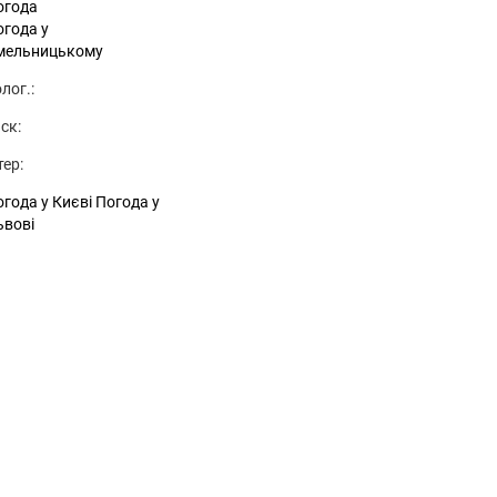
огода
огода у
мельницькому
лог.:
ск:
тер:
года у Києві
Погода у
ьвові