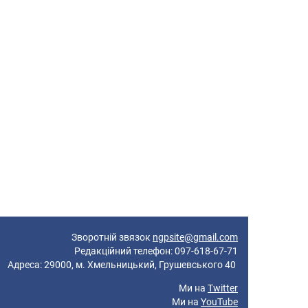
Зворотній звязок
ngpsite@gmail.com
Редакційний телефон: 097-618-67-71
реса: 29000, м. Хмельницький, Грушевського 40
Ми на
Twitter
Ми на
YouTube