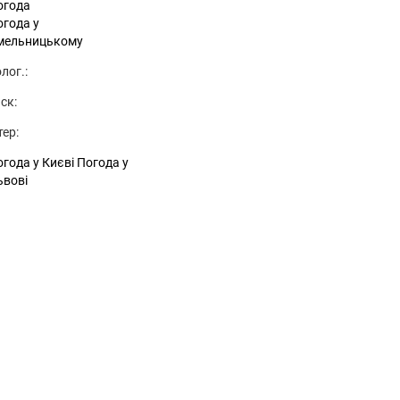
огода
огода у
мельницькому
лог.:
ск:
тер:
года у Києві
Погода у
ьвові