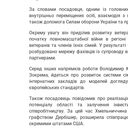
За словами посадовця, одним із головни
внутрішньо переміщених осіб, взаємодія з 
також допомога Силам оборони України та п
Окрему увагу він приділив розвитку ветера
початку повномасштабної війни в регіон
ветеранів та членів їхніх сімей. У результа
розбудовано мережу фахівців із супроводу 
партнерами.
Серед інших напрямків роботи Володимир Ю
Зокрема, йдеться про розвиток системи сі
інтернатних закладів до моделей догляду
європейських стандартів.
Також посадовець повідомив про реалізаці
потенціалу області та залучення інвес
співробітництву. За цей час Хмельниччина
графством Дербішир, розширила співпрацю
окремими штатами США.