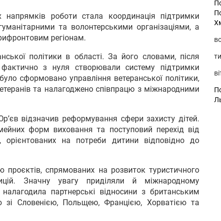
П
П
х напрямків роботи стала координація підтримки
Х
гуманітарними та волонтерськими організаціями, а
рифронтовим регіонам.
во
нської політики в області. За його словами, після
ти
і фактично з нуля створювали систему підтримки
ві
ті було сформовано управління ветеранської політики,
ветеранів та налагоджено співпрацю з міжнародними
По
Л
р’єв відзначив реформування сфери захисту дітей.
мейних форм виховання та поступовий перехід від
, орієнтованих на потреби дитини відповідно до
ю проєктів, спрямованих на розвиток туристичного
тицій. Значну увагу приділяли й міжнародному
 налагодила партнерські відносини з британським
 зі Словенією, Польщею, Францією, Хорватією та