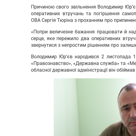
Причиною свого звільнення Володимир Юр’єв
оперативних втручань та погіршення самоп
ОВА Сергія Тюріна з проханням про припиненн
«Попри величезне бажання працювати й нада
серце, яке пережило два оперативних втруч
звернутися з непростим рішенням про залише
Володимир Юр’єв народився 2 листопада 19
«Правознавство», «Державна служба» та «Ме
обласної державної адміністрації він обіймав 