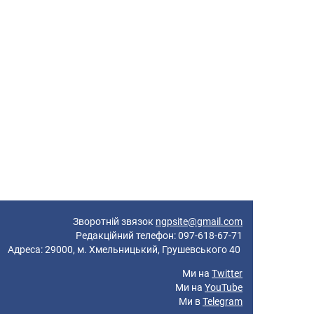
Зворотній звязок
ngpsite@gmail.com
Редакційний телефон: 097-618-67-71
реса: 29000, м. Хмельницький, Грушевського 40
Ми на
Twitter
Ми на
YouTube
Ми в
Telegram