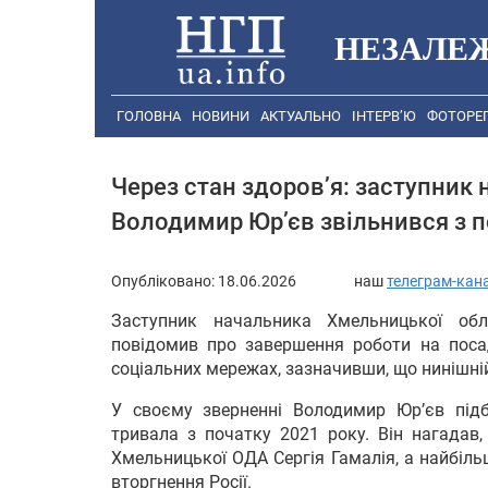
НЕЗАЛЕ
ГОЛОВНА
НОВИНИ
АКТУАЛЬНО
ІНТЕРВ’Ю
ФОТОРЕ
Через стан здоров’я: заступник
Володимир Юр’єв звільнився з 
Опубліковано:
18.06.2026
наш
телеграм-кан
Заступник начальника Хмельницької обла
повідомив про завершення роботи на посад
соціальних мережах, зазначивши, що нинішні
У своєму зверненні Володимир Юр’єв підби
тривала з початку 2021 року. Він нагадав
Хмельницької ОДА Сергія Гамалія, а найбіл
вторгнення Росії.