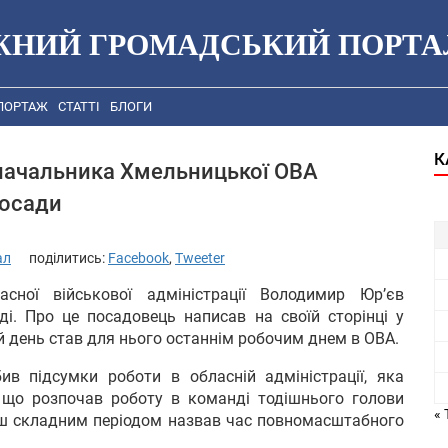
ЖНИЙ ГРОМАДСЬКИЙ ПОРТА
ПОРТАЖ
СТАТТІ
БЛОГИ
К
 начальника Хмельницької ОВА
посади
ал
поділитись:
Facebook
,
Tweeter
сної військової адміністрації Володимир Юр’єв
і. Про це посадовець написав на своїй сторінці у
й день став для нього останнім робочим днем в ОВА.
в підсумки роботи в обласній адміністрації, яка
, що розпочав роботу в команді тодішнього голови
« 
ьш складним періодом назвав час повномасштабного