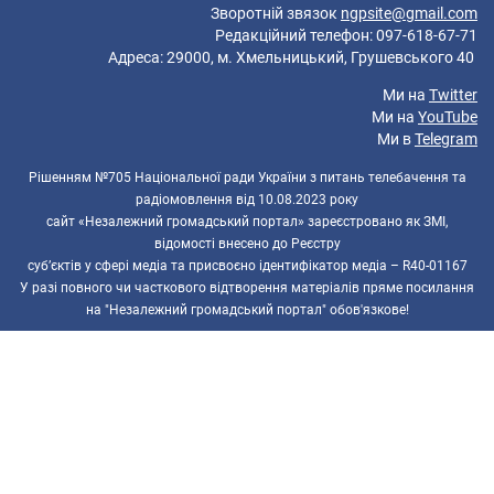
Зворотній звязок
ngpsite@gmail.com
Редакційний телефон: 097-618-67-71
Адреса: 29000, м. Хмельницький, Грушевського 40
Ми на
Twitter
Ми на
YouTube
Ми в
Telegram
Рішенням №705 Національної ради України з питань телебачення та
радіомовлення від 10.08.2023 року
сайт «Незалежний громадський портал» зареєстровано як ЗМІ,
відомості внесено до Реєстру
суб’єктів у сфері медіа та присвоєно ідентифікатор медіа – R40-01167
У разі повного чи часткового відтворення матеріалів пряме посилання
на "Незалежний громадський портал" обов'язкове!