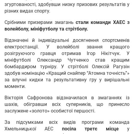
згуртованості, здобувши низку призових результатів у
різних видах спорту.
Срібними призерами змагань
стали команди ХАЕС з
волейболу, мініфутболу та стрітболу.
Відзначені й індивідуальні досягнення спортсменів
електростанції. У волейболі звання кращого
розігруючого гравця отримав Ігор Нікітчук. У
мініфутболі Олександр Чутченко став кращим
бомбардиром турніру. У стрітболі Олексій Рагузін
здобув номінацію «Кращий снайпер “Атомна точність”»
за влучні кидки та результативну гру у вирішальні
моменти.
Вікторія Сафронова відзначилася в змаганнях із
шахів, обігравши всіх суперників, що принесло
заслужене «золото» особистої першості.
За підсумками всіх видів програми команда
Хмельницької АЕС
посіла третє місце
у