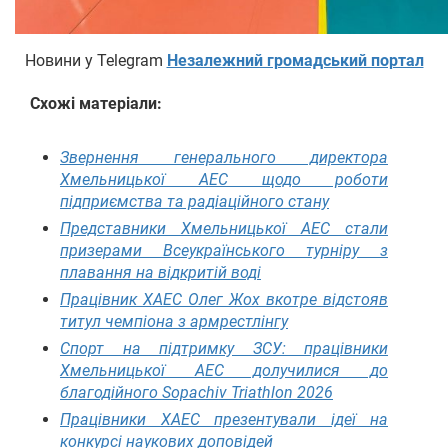
Новини у Telegram
Незалежний громадський портал
Схожі матеріали:
Звернення генерального директора
Хмельницької АЕС щодо роботи
підприємства та радіаційного стану
Представники Хмельницької АЕС стали
призерами Всеукраїнського турніру з
плавання на відкритій воді
Працівник ХАЕС Олег Жох вкотре відстояв
титул чемпіона з армрестлінгу
Спорт на підтримку ЗСУ: працівники
Хмельницької АЕС долучилися до
благодійного Sopachiv Triathlon 2026
Працівники ХАЕС презентували ідеї на
конкурсі наукових доповідей