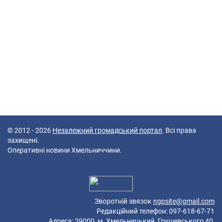
© 2012 - 2026
Незалежний громадський портал
. Всі права
захищені.
Оперативні новини Хмельниччини.
40 queries in 0,069 seconds.
Platform: Mobile.
Зворотній звязок
ngpsite@gmail.com
Редакційний телефон: 097-618-67-71
Адреса: 29000, м. Хмельницький, Грушевського 40