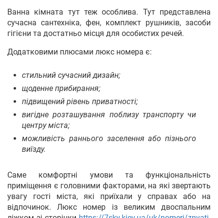
Ванна кімната тут теж особлива. Тут представлена
сучасна сантехніка, фен, комплект рушників, засоби
гігієни та достатньо місця для особистих речей.
Додатковими плюсами люкс номера є:
стильний сучасний дизайн;
щоденне прибирання;
підвищений рівень приватності;
вигідне розташування поблизу транспорту чи
центру міста;
можливість раннього заселення або пізнього
виїзду.
Саме комфортні умови та функціональність
приміщення є головними факторами, на які звертають
увагу гості міста, які приїхали у справах або на
відпочинок. Люкс номер із великим двоспальним
ліжком зі сторінки
https://7sky.kiev.ua/uk/nomeri/znyati-