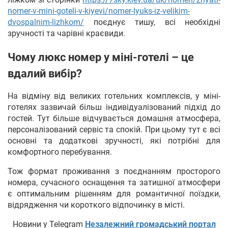
nomer-v-mini-goteli-v-kiyevi/nomer-lyuks-iz-velikim-
dvospalnim-lizhkom/
поєднує тишу, всі необхідні
зручності та чарівні краєвиди.
Чому люкс номер у міні-готелі – це
вдалий вибір?
На відміну від великих готельних комплексів, у міні-
готелях зазвичай більш індивідуалізований підхід до
гостей. Тут більше відчувається домашня атмосфера,
персоналізований сервіс та спокій. При цьому тут є всі
основні та додаткові зручності, які потрібні для
комфортного перебування.
Тож формат проживання з поєднанням просторого
номера, сучасного оснащення та затишної атмосфери
є оптимальним рішенням для романтичної поїздки,
відрядження чи короткого відпочинку в місті.
Новини у Telegram
Незалежний громадський портал