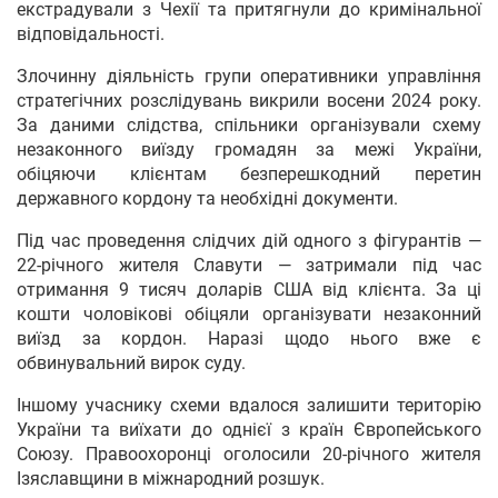
екстрадували з Чехії та притягнули до кримінальної
відповідальності.
Злочинну діяльність групи оперативники управління
стратегічних розслідувань викрили восени 2024 року.
За даними слідства, спільники організували схему
незаконного виїзду громадян за межі України,
обіцяючи клієнтам безперешкодний перетин
державного кордону та необхідні документи.
Під час проведення слідчих дій одного з фігурантів —
22-річного жителя Славути — затримали під час
отримання 9 тисяч доларів США від клієнта. За ці
кошти чоловікові обіцяли організувати незаконний
виїзд за кордон. Наразі щодо нього вже є
обвинувальний вирок суду.
Іншому учаснику схеми вдалося залишити територію
України та виїхати до однієї з країн Європейського
Союзу. Правоохоронці оголосили 20-річного жителя
Ізяславщини в міжнародний розшук.