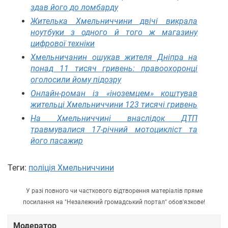
здав його до ломбарду
Жителька Хмельниччини двічі викрала
ноутбуки з одного й того ж магазину
цифрової техніки
Хмельничанин ошукав жителя Дніпра на
понад 11 тисяч гривень: правоохоронці
оголосили йому підозру
Онлайн-роман із «іноземцем» коштував
жительці Хмельниччини 123 тисячі гривень
На Хмельниччині внаслідок ДТП
травмувалися 17-річний мотоцикліст та
його пасажир
Теги:
поліція Хмельниччини
У разі повного чи часткового відтворення матеріалів пряме
посилання на "Незалежний громадський портал" обов'язкове!
Модератор