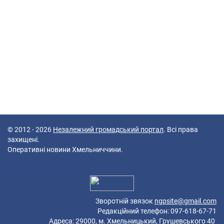
© 2012 - 2026
Незалежний громадський портал
. Всі права
захищені.
Оперативні новини Хмельниччини.
40 queries in 0,056 seconds.
Platform: Mobile.
Зворотній звязок
ngpsite@gmail.com
Редакційний телефон: 097-618-67-71
Адреса: 29000, м. Хмельницький, Грушевського 40