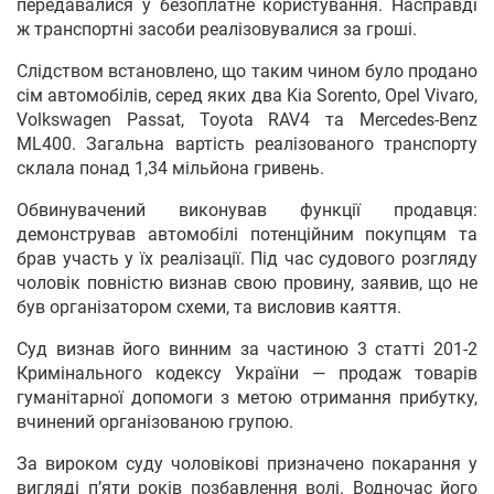
передавалися у безоплатне користування. Насправді
ж транспортні засоби реалізовувалися за гроші.
Слідством встановлено, що таким чином було продано
сім автомобілів, серед яких два Kia Sorento, Opel Vivaro,
Volkswagen Passat, Toyota RAV4 та Mercedes-Benz
ML400. Загальна вартість реалізованого транспорту
склала понад 1,34 мільйона гривень.
Обвинувачений виконував функції продавця:
демонстрував автомобілі потенційним покупцям та
брав участь у їх реалізації. Під час судового розгляду
чоловік повністю визнав свою провину, заявив, що не
був організатором схеми, та висловив каяття.
Суд визнав його винним за частиною 3 статті 201-2
Кримінального кодексу України — продаж товарів
гуманітарної допомоги з метою отримання прибутку,
вчинений організованою групою.
За вироком суду чоловікові призначено покарання у
вигляді п’яти років позбавлення волі. Водночас його