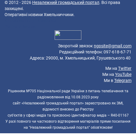
© 2012 - 2026
Незалежний громадський портал
. Всі права
захищені.
Оперативні новини Хмельниччини.
47 queries in 0,114 seconds.
Platform: Mobile.
Зворотній звязок
ngpsite@gmail.com
Редакційний телефон: 097-618-67-71
Адреса: 29000, м. Хмельницький, Грушевського 40
Ми на
Twitter
Ми на
YouTube
Ми в
Telegram
Рішенням №705 Національної ради України з питань телебачення та
радіомовлення від 10.08.2023 року
сайт «Незалежний громадський портал» зареєстровано як ЗМІ,
відомості внесено до Реєстру
суб’єктів у сфері медіа та присвоєно ідентифікатор медіа – R40-01167
У разі повного чи часткового відтворення матеріалів пряме посилання
на "Незалежний громадський портал" обов'язкове!