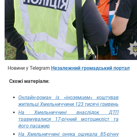
Новини у Telegram
Незалежний громадський портал
Схожі матеріали:
Онлайн-роман із «іноземцем» коштував
жительці Хмельниччини 123 тисячі гривень
На Хмельниччині внаслідок ДТП
травмувалися 17-річний мотоцикліст та
його пасажир
На Хмельниччині онука ошукала 85-річну