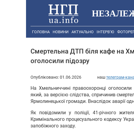
НЕЗАЛЕ
ГОЛОВНА
НОВИНИ
АКТУАЛЬНО
ІНТЕРВ’Ю
ФОТОРЕ
Смертельна ДТП біля кафе на Хм
оголосили підозру
Опубліковано:
01.06.2026
наш
телеграм-кан
На Хмельниччині правоохоронці оголосили п
який, за версією слідства, спричинив смерт
Ярмолинецької громади. Внаслідок аварії од
Як повідомили у поліції, 41-річного жите
Кримінального процесуального кодексу Укра
запобіжного заходу.