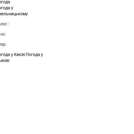
огода
огода у
мельницькому
лог.:
ск:
тер:
года у Києві
Погода у
ьвові