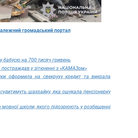
алежний громадський портал
у бабусю на 700 тисяч гривень
 постраждав у зіткненні з «КАМАЗом»
йки оформила на свекруху кредит та викрала
 судитимуть шахрайку, яка ошукала пенсіонерку
мовної школи, якого підозрюють у розбещенні