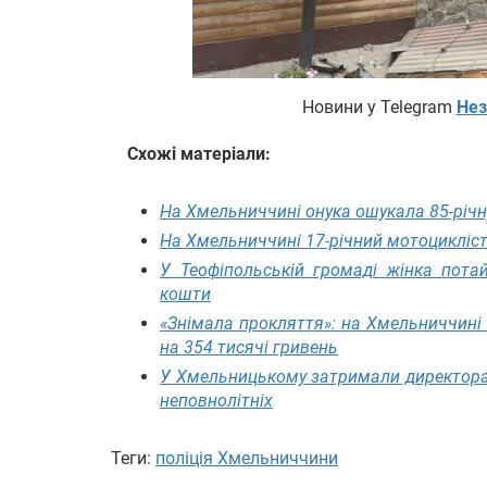
Новини у Telegram
Нез
Схожі матеріали:
На Хмельниччині онука ошукала 85-річн
На Хмельниччині 17-річний мотоцикліст
У Теофіпольській громаді жінка пота
кошти
«Знімала прокляття»: на Хмельниччині
на 354 тисячі гривень
У Хмельницькому затримали директора 
неповнолітніх
Теги:
поліція Хмельниччини