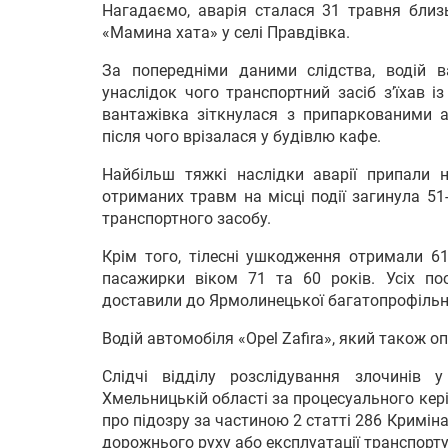
Нагадаємо, аварія сталася 31 травня близ
«Мамина хата» у селі Правдівка.
За попередніми даними слідства, водій в
унаслідок чого транспортний засіб з’їхав 
вантажівка зіткнулася з припаркованими ав
після чого врізалася у будівлю кафе.
Найбільш тяжкі наслідки аварії припали н
отриманих травм на місці події загинула 5
транспортного засобу.
Крім того, тілесні ушкодження отримали 61
пасажирки віком 71 та 60 років. Усіх по
доставили до Ярмолинецької багатопрофільно
Водій автомобіля «Opel Zafira», який також 
Слідчі відділу розслідування злочинів 
Хмельницькій області за процесуального кер
про підозру за частиною 2 статті 286 Кримі
дорожнього руху або експлуатації транспорту