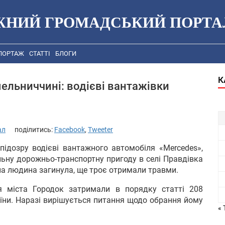
ЖНИЙ ГРОМАДСЬКИЙ ПОРТА
ПОРТАЖ
СТАТТІ
БЛОГИ
К
ельниччині: водієві вантажівки
ал
поділитись:
Facebook
,
Tweeter
ідозру водієві вантажного автомобіля «Mercedes»,
ельну дорожньо-транспортну пригоду в селі Правдівка
на людина загинула, ще троє отримали травми.
ля міста Городок затримали в порядку статті 208
їни. Наразі вирішується питання щодо обрання йому
« 