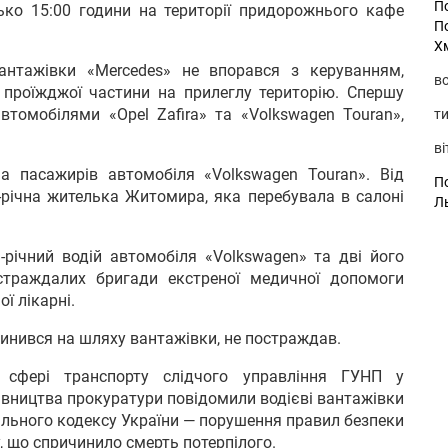
П
ько 15:00 години на території придорожнього кафе
П
Х
антажівки «Mercedes» не впорався з керуванням,
во
із проїжджої частини на прилеглу територію. Спершу
томобілями «Opel Zafira» та «Volkswagen Touran»,
ти
ві
а пасажирів автомобіля «Volkswagen Touran». Від
По
1-річна жителька Житомира, яка перебувала в салоні
Л
-річний водій автомобіля «Volkswagen» та дві його
страждалих бригади екстреної медичної допомоги
ї лікарні.
опинився на шляху вантажівки, не постраждав.
у сфері транспорту слідчого управління ГУНП у
івництва прокуратури повідомили водієві вантажівки
нального кодексу України — порушення правил безпеки
, що спричинило смерть потерпілого.