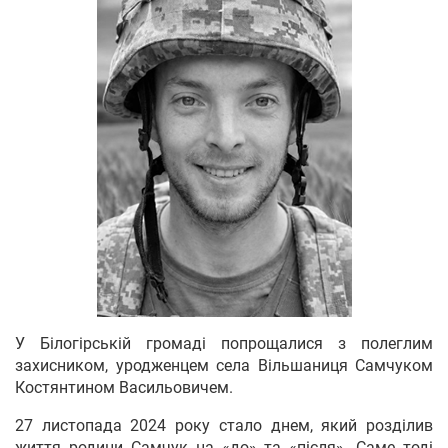
У Білогірській громаді попрощалися з полеглим
захисником, уродженцем села Вільшаниця Самчуком
Костянтином Васильовичем.
27 листопада 2024 року стало днем, який розділив
життя родини Самчук на «до» та «після». Саме тоді