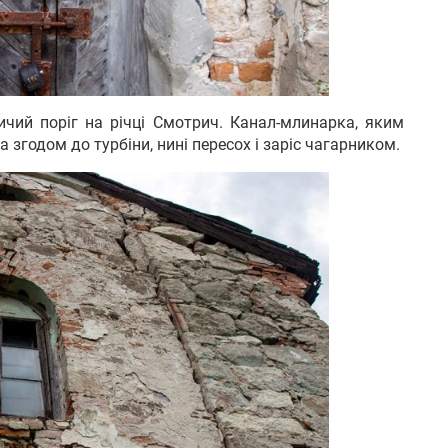
чий поріг на річці Смотрич. Канал-млинарка, яким
 згодом до турбіни, нині пересох і заріс чагарником.