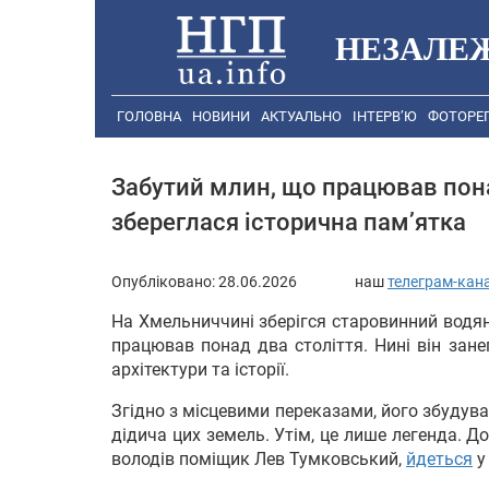
НЕЗАЛЕ
ГОЛОВНА
НОВИНИ
АКТУАЛЬНО
ІНТЕРВ’Ю
ФОТОРЕ
Забутий млин, що працював пона
збереглася історична пам’ятка
Опубліковано:
28.06.2026
наш
телеграм-кан
На Хмельниччині зберігся старовинний водян
працював понад два століття. Нині він зан
архітектури та історії.
Згідно з місцевими переказами, його збудув
дідича цих земель. Утім, це лише легенда. Д
володів поміщик Лев Тумковський,
йдеться
у