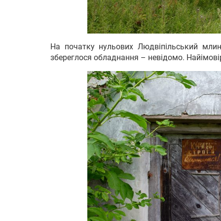
На початку нульових Людвіпільський млин 
збереглося обладнання – невідомо. Найімовір