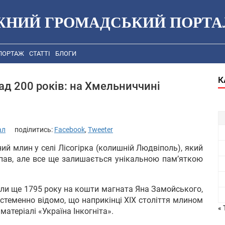
ЖНИЙ ГРОМАДСЬКИЙ ПОРТА
ПОРТАЖ
СТАТТІ
БЛОГИ
К
д 200 років: на Хмельниччині
ал
поділитись:
Facebook
,
Tweeter
ий млин у селі Лісогірка (колишній Людвіполь), який
епав, але все ще залишається унікальною пам’яткою
али ще 1795 року на кошти магната Яна Замойського,
остеменно відомо, що наприкінці XIX століття млином
« 
 матеріалі «Україна Інкогніта».