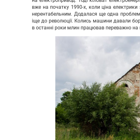
на електропривод. Тоді кіловат електроенер
вже на початку 1990-х, коли ціна електрики
нерентабельним. Додалася ще одна проблем
іще до революції. Колись машини давали бо
в останні роки млин працював переважно на 