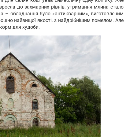
гії для селян коштував символічну одну копійку. Але
 зросла до захмарних рівнів, утримання млина стало
а – обладнання було «антикварним», виготовленим
рошно найвищої якості, з найдрібнішим помелом. Але
корм для худоби.