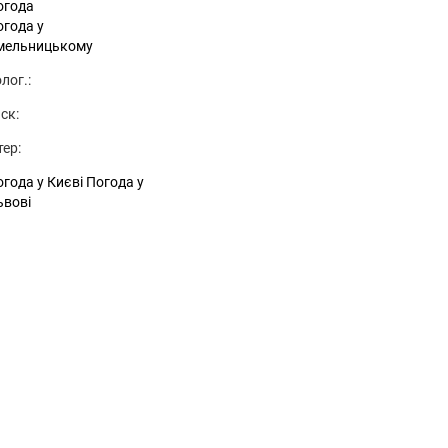
огода
огода у
мельницькому
лог.:
ск:
тер:
года у Києві
Погода у
ьвові