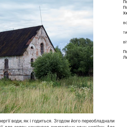
П
П
Х
во
ти
ві
По
Л
ергії води, як і годиться. Згодом його переобладнали