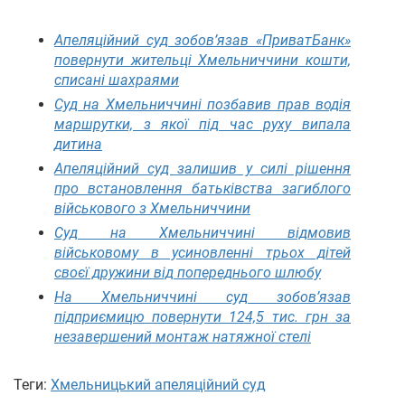
Апеляційний суд зобов’язав «ПриватБанк»
повернути жительці Хмельниччини кошти,
списані шахраями
Суд на Хмельниччині позбавив прав водія
маршрутки, з якої під час руху випала
дитина
Апеляційний суд залишив у силі рішення
про встановлення батьківства загиблого
військового з Хмельниччини
Суд на Хмельниччині відмовив
військовому в усиновленні трьох дітей
своєї дружини від попереднього шлюбу
На Хмельниччині суд зобов’язав
підприємицю повернути 124,5 тис. грн за
незавершений монтаж натяжної стелі
Теги:
Хмельницький апеляційний суд