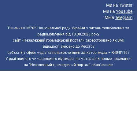
Ми на
Twitter
Ми на
YouTube
Ми в
Telegram
Рішенням №705 Національної ради України з питань телебачення та
радіомовлення від 10.08.2023 року
сайт «Незалежний громадський портал» зареєстровано як ЗМІ,
відомості внесено до Реєстру
суб’єктів у сфері медіа та присвоєно ідентифікатор медіа – R40-01167
У разі повного чи часткового відтворення матеріалів пряме посилання
на "Незалежний громадський портал" обов'язкове!