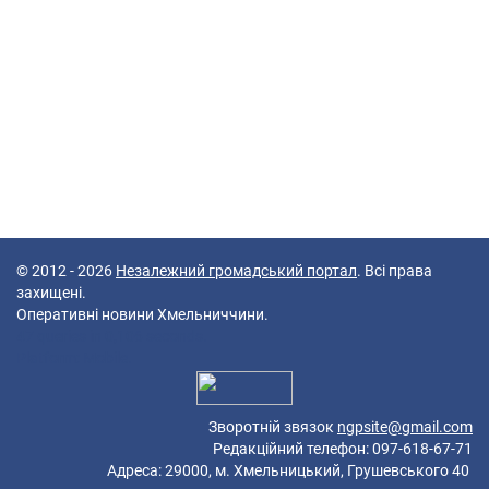
© 2012 - 2026
Незалежний громадський портал
. Всі права
захищені.
Оперативні новини Хмельниччини.
47 queries in 0,106 seconds.
Platform: Mobile.
Зворотній звязок
ngpsite@gmail.com
Редакційний телефон: 097-618-67-71
Адреса: 29000, м. Хмельницький, Грушевського 40