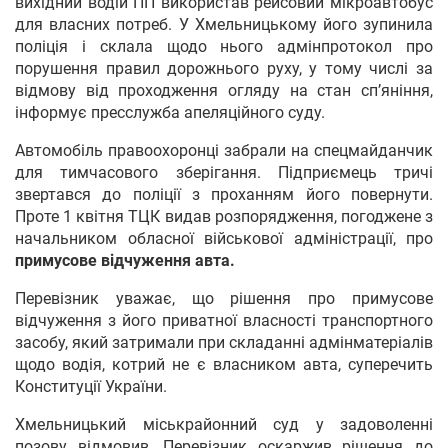
вихідний водій ПП використав рейсовий мікроавтобус
для власних потреб. У Хмельницькому його зупинила
поліція і склала щодо нього адмінпротокол про
порушення правил дорожнього руху, у тому числі за
відмову від проходження огляду на стан сп’яніння,
інформує пресслужба апеляційного суду.
Автомобіль правоохоронці забрали на спецмайданчик
для тимчасового зберігання. Підприємець тричі
звертався до поліції з проханням його повернути.
Проте 1 квітня ТЦК видав розпорядження, погоджене з
начальником обласної військової адміністрації, про
примусове відчуження авта.
Перевізник уважає, що рішення про примусове
відчуження з його приватної власності транспортного
засобу, який затримали при складанні адмінматеріалів
щодо водія, котрий не є власником авта, суперечить
Конституції України.
Хмельницький міськрайонний суд у задоволенні
позову відмовив. Перевізник оскаржив рішення до