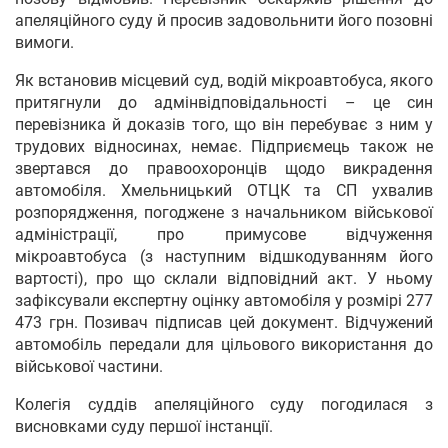
апеляційного суду й просив задовольнити його позовні
вимоги.
Як встановив місцевий суд, водій мікроавтобуса, якого
притягнули до адмінвідповідальності – це син
перевізника й доказів того, що він перебуває з ним у
трудових відносинах, немає. Підприємець також не
звертався до правоохоронців щодо викрадення
автомобіля. Хмельницький ОТЦК та СП ухвалив
розпорядження, погоджене з начальником військової
адміністрації, про примусове відчуження
мікроавтобуса (з наступним відшкодуванням його
вартості), про що склали відповідний акт. У ньому
зафіксували експертну оцінку автомобіля у розмірі 277
473 грн. Позивач підписав цей документ. Відчужений
автомобіль передали для цільового використання до
військової частини.
Колегія суддів апеляційного суду погодилася з
висновками суду першої інстанції.