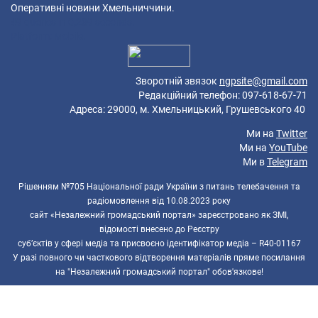
Оперативні новини Хмельниччини.
49 queries in 0,239 seconds.
Platform: Mobile.
Зворотній звязок
ngpsite@gmail.com
Редакційний телефон: 097-618-67-71
Адреса: 29000, м. Хмельницький, Грушевського 40
Ми на
Twitter
Ми на
YouTube
Ми в
Telegram
Рішенням №705 Національної ради України з питань телебачення та
радіомовлення від 10.08.2023 року
сайт «Незалежний громадський портал» зареєстровано як ЗМІ,
відомості внесено до Реєстру
суб’єктів у сфері медіа та присвоєно ідентифікатор медіа – R40-01167
У разі повного чи часткового відтворення матеріалів пряме посилання
на "Незалежний громадський портал" обов'язкове!