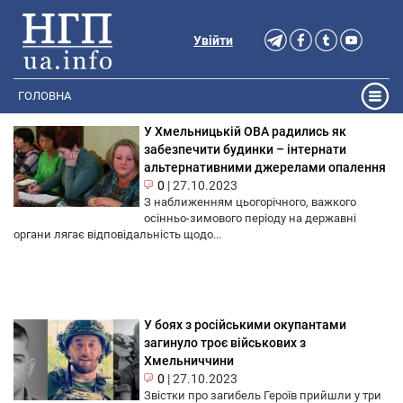
Увійти
ГОЛОВНА
У Хмельницькій ОВА радились як
забезпечити будинки – інтернати
альтернативними джерелами опалення
0
|
27.10.2023
З наближенням цьогорічного, важкого
осінньо-зимового періоду на державні
органи лягає відповідальність щодо...
У боях з російськими окупантами
загинуло троє військових з
Хмельниччини
0
|
27.10.2023
Звістки про загибель Героїв прийшли у три