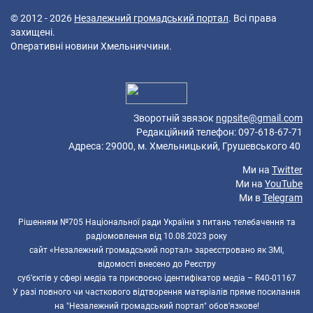
© 2012 - 2026
Незалежний громадський портал
. Всі права
захищені.
Оперативні новини Хмельниччини.
42 queries in 0,210 seconds.
Platform: Mobile.
Зворотній звязок
ngpsite@gmail.com
Редакційний телефон: 097-618-67-71
Адреса: 29000, м. Хмельницький, Грушевського 40
Ми на
Twitter
Ми на
YouTube
Ми в
Telegram
Рішенням №705 Національної ради України з питань телебачення та
радіомовлення від 10.08.2023 року
сайт «Незалежний громадський портал» зареєстровано як ЗМІ,
відомості внесено до Реєстру
суб’єктів у сфері медіа та присвоєно ідентифікатор медіа – R40-01167
У разі повного чи часткового відтворення матеріалів пряме посилання
на "Незалежний громадський портал" обов'язкове!