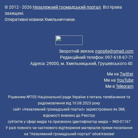
© 2012 - 2026
Незалежний громадський портал
. Всі права
захищені.
Оперативні новини Хмельниччини.
38 queries in 0,090 seconds.
Platform: Mobile.
Зворотній звязок
ngpsite@gmail.com
Редакційний телефон: 097-618-67-71
Адреса: 29000, м. Хмельницький, Грушевського 40
Ми на
Twitter
Ми на
YouTube
Ми в
Telegram
Рішенням №705 Національної ради України з питань телебачення та
радіомовлення від 10.08.2023 року
сайт «Незалежний громадський портал» зареєстровано як ЗМІ,
відомості внесено до Реєстру
суб’єктів у сфері медіа та присвоєно ідентифікатор медіа – R40-01167
У разі повного чи часткового відтворення матеріалів пряме посилання
на "Незалежний громадський портал" обов'язкове!