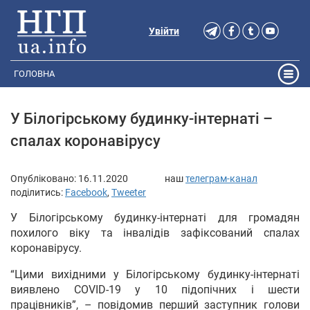
Увійти
ГОЛОВНА
У Білогірському будинку-інтернаті –
спалах коронавірусу
Опубліковано:
16.11.2020
наш
телеграм-канал
поділитись:
Facebook
,
Tweeter
У Білогірському будинку-інтернаті для громадян
похилого віку та інвалідів зафіксований спалах
коронавірусу.
“Цими вихідними у Білогірському будинку-інтернаті
виявлено COVID-19 у 10 підопічних і шести
працівників”, – повідомив перший заступник голови