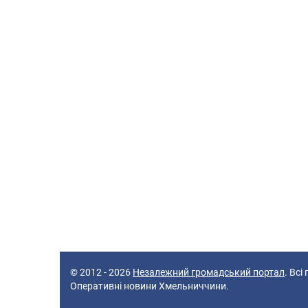
© 2012 - 2026
Незалежний громадський портал
. Всі
Оперативні новини Хмельниччини.
38 queries in 0,059 seconds.