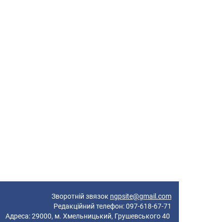
Зворотній звязок
ngpsite@gmail.com
Редакційний телефон: 097-618-67-71
реса: 29000, м. Хмельницький, Грушевського 40