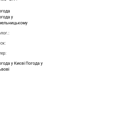
огода
огода у
мельницькому
лог.:
ск:
тер:
года у Києві
Погода у
ьвові