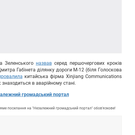
ра Зеленського
назвав
серед першочергових кроків
митра Габінета ділянку дороги М-12 (біля Голоскова
провалила
китайська фірма Xinjiang Communications
зок знаходиться в аварійному стані.
алежний громадський портал
пряме посилання на "Незалежний громадський портал" обов'язкове!