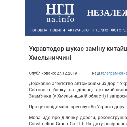
НЕЗАЛЕ
ГОЛОВНА
НОВИНИ
АКТУАЛЬНО
ІНТЕРВ’Ю
ФОТОРЕ
Укравтодор шукає заміну китай
Хмельниччині
Опубліковано:
27.12.2019
наш
телеграм-кан
Державне агентство автомобільних доріг Ук
Світового банку на ділянці автомобільної
Знам’янка (у Хмельницькій області) і запрос
Про це повідомляє пресслужба Укравтодору.
Мова йде про ділянку дороги, реконструцію
Construction Group Co Ltd. На дату розірванн