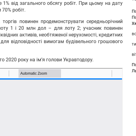
 1% від загального обсягу робіт. При цьому на дату
 70% робіт.
П
П
 торгів повинен продемонструвати середньорічний
Х
оту 1 і 20 млн дол – для лоту 2; учасник повинен
во
квідних активів, необтяженої нерухомості, кредитних
іх для відповідності вимогам будівельного грошового
ти
ві
о 2020 року на ім’я голови Укравтодору.
По
Л