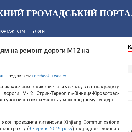
ЖНИЙ ГРОМАДСЬКИЙ ПОРТА
ПОРТАЖ
СТАТТІ
БЛОГИ
К
цям на ремонт дороги М12 на
ал
поділитись:
Facebook
,
Tweeter
раїни має намір використати частину коштів кредиту
 дороги M-12 Стрий-Тернопіль-Вінниця-Кіровоград-
ило учасників взяти участь у міжнародному тендері.
 якої проводила китайська Xinjiang Communications
я контракту (
3 червня 2019 року
) підрядник виконав
« 